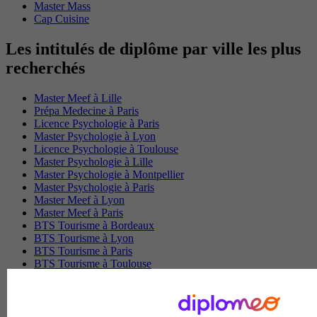
Master Mass
Cap Cuisine
Les intitulés de diplôme par ville les plus
recherchés
Master Meef à Lille
Prépa Medecine à Paris
Licence Psychologie à Paris
Master Psychologie à Lyon
Licence Psychologie à Toulouse
Master Psychologie à Lille
Master Psychologie à Montpellier
Master Psychologie à Paris
Master Meef à Lyon
Master Meef à Paris
BTS Tourisme à Bordeaux
BTS Tourisme à Lyon
BTS Tourisme à Paris
BTS Tourisme à Toulouse
Licence Psychologie à Lille
Master Informatique à Paris
BTS Communication à Bordeaux
Master Psychologie à Angers