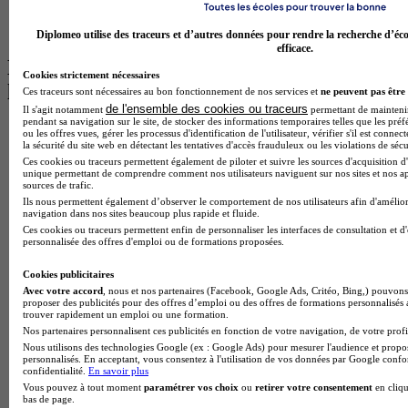
BTS Communication à Lyon
BTS Ndrc à Lyon
Diplomeo utilise des traceurs et d’autres données pour rendre la recherche d’éco
efficace.
Les intitulés de diplôme par alternance
Cookies strictement nécessaires
les plus recherchés
Ces traceurs sont nécessaires au bon fonctionnement de nos services et
ne peuvent pas être 
de l'ensemble des cookies ou traceurs
Il s'agit notamment
permettant de maintenir 
pendant sa navigation sur le site, de stocker des informations temporaires telles que les préf
BTS Esf en alternance
ou les offres vues, gérer les processus d'identification de l'utilisateur, vérifier s'il est conn
la sécurité du site web en détectant les tentatives d'accès frauduleux ou les violations de sécu
BTS Dietetique en alternance
Ces cookies ou traceurs permettent également de piloter et suivre les sources d'acquisition d'
BTS Mco en alternance
unique permettant de comprendre comment nos utilisateurs naviguent sur nos sites et nos ap
BTS Pi en alternance
sources de trafic.
BTS Sp3s en alternance
Ils nous permettent également d’observer le comportement de nos utilisateurs afin d'amélior
Master CCA en alternance
navigation dans nos sites beaucoup plus rapide et fluide.
BTS Ndrc en alternance
Ces cookies ou traceurs permettent enfin de personnaliser les interfaces de consultation et d
personnalisée des offres d'emploi ou de formations proposées.
BTS Sam en alternance
Cap Fleuriste en alternance
Cookies publicitaires
BTS Sio en alternance
Avec votre accord
, nous et nos partenaires (Facebook, Google Ads, Critéo, Bing,) pouvons 
MSc Marketing Digital en alternance
proposer des publicités pour des offres d’emploi ou des offres de formations personnalisés
BTS Gpme en alternance
trouver rapidement un emploi ou une formation.
Cap Electricien en alternance
Nos partenaires personnalisent ces publicités en fonction de votre navigation, de votre profil
BTS Gpn en alternance
Nous utilisons des technologies Google (ex : Google Ads) pour mesurer l'audience et propos
BTS Domotique en alternance
personnalisés. En acceptant, vous consentez à l'utilisation de vos données par Google conf
confidentialité.
En savoir plus
BAC Pro Agora en alternance
Vous pouvez à tout moment
paramétrer vos choix
ou
retirer votre consentement
en cliqu
BTS Sta en alternance
bas de page.