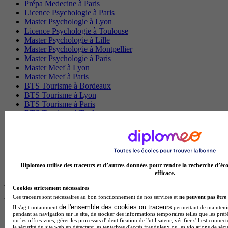
Prépa Medecine à Paris
Licence Psychologie à Paris
Master Psychologie à Lyon
Licence Psychologie à Toulouse
Master Psychologie à Lille
Master Psychologie à Montpellier
Master Psychologie à Paris
Master Meef à Lyon
Master Meef à Paris
BTS Tourisme à Bordeaux
BTS Tourisme à Lyon
BTS Tourisme à Paris
BTS Tourisme à Toulouse
Licence Psychologie à Lille
Master Informatique à Paris
BTS Communication à Bordeaux
Master Psychologie à Angers
BTS Communication à Lyon
Diplomeo utilise des traceurs et d’autres données pour rendre la recherche d’éco
BTS Ndrc à Lyon
efficace.
Les intitulés de diplôme par alternance
Cookies strictement nécessaires
Ces traceurs sont nécessaires au bon fonctionnement de nos services et
ne peuvent pas être 
les plus recherchés
de l'ensemble des cookies ou traceurs
Il s'agit notamment
permettant de maintenir 
pendant sa navigation sur le site, de stocker des informations temporaires telles que les préf
ou les offres vues, gérer les processus d'identification de l'utilisateur, vérifier s'il est conn
BTS Esf en alternance
la sécurité du site web en détectant les tentatives d'accès frauduleux ou les violations de sécu