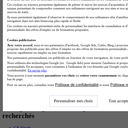
BTS Dietetique en alternance
Ces cookies ou traceurs permettent également de piloter et suivre les sources d'acquisition d'
BTS Mco en alternance
unique permettant de comprendre comment nos utilisateurs naviguent sur nos sites et nos ap
sources de trafic.
BTS Pi en alternance
Ils nous permettent également d’observer le comportement de nos utilisateurs afin d'amélior
BTS Sp3s en alternance
navigation dans nos sites beaucoup plus rapide et fluide.
Master CCA en alternance
Ces cookies ou traceurs permettent enfin de personnaliser les interfaces de consultation et d
BTS Ndrc en alternance
personnalisée des offres d'emploi ou de formations proposées.
BTS Sam en alternance
Cap Fleuriste en alternance
Cookies publicitaires
BTS Sio en alternance
Avec votre accord
, nous et nos partenaires (Facebook, Google Ads, Critéo, Bing,) pouvons 
proposer des publicités pour des offres d’emploi ou des offres de formations personnalisés
MSc Marketing Digital en alternance
trouver rapidement un emploi ou une formation.
BTS Gpme en alternance
Nos partenaires personnalisent ces publicités en fonction de votre navigation, de votre profil
Cap Electricien en alternance
Nous utilisons des technologies Google (ex : Google Ads) pour mesurer l'audience et propos
BTS Gpn en alternance
personnalisés. En acceptant, vous consentez à l'utilisation de vos données par Google conf
BTS Domotique en alternance
confidentialité.
En savoir plus
BAC Pro Agora en alternance
Vous pouvez à tout moment
paramétrer vos choix
ou
retirer votre consentement
en cliqu
bas de page.
BTS Sta en alternance
Politique de confidentialité
Politique 
Pour en savoir plus, consultez notre
et notre
BTS Iris en alternance
BTS Tpl en alternance
BTS Ati en alternance
Personnaliser mes choix
Tout accept
Les diplômes par filière les plus
recherchés
CS Sport