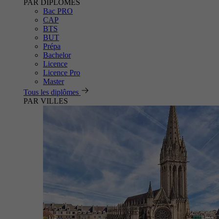
PAR DIPLÔMES
Bac PRO
CAP
BTS
BUT
Prépa
Bachelor
Licence
Licence Pro
Master
Tous les diplômes
PAR VILLES