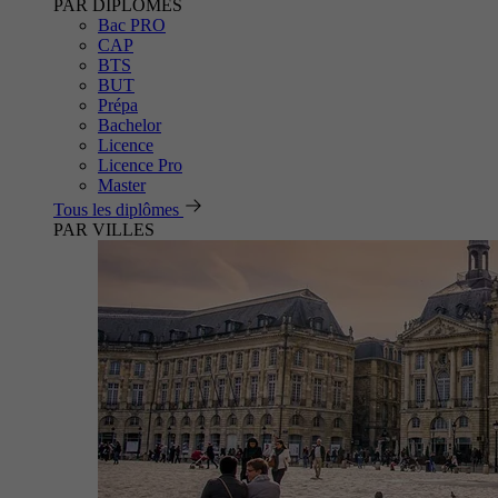
PAR DIPLÔMES
Bac PRO
CAP
BTS
BUT
Prépa
Bachelor
Licence
Licence Pro
Master
Tous les diplômes
PAR VILLES