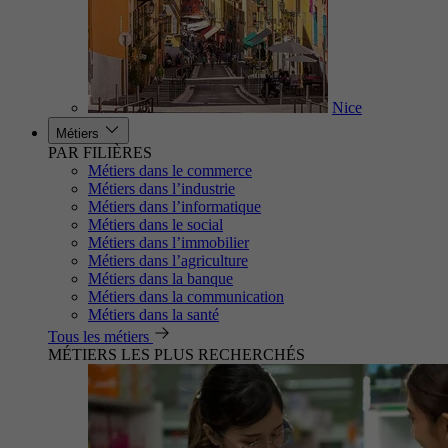
Nice
Métiers
PAR FILIÈRES
Métiers dans le commerce
Métiers dans l’industrie
Métiers dans l’informatique
Métiers dans le social
Métiers dans l’immobilier
Métiers dans l’agriculture
Métiers dans la banque
Métiers dans la communication
Métiers dans la santé
Tous les métiers
MÉTIERS LES PLUS RECHERCHÉS