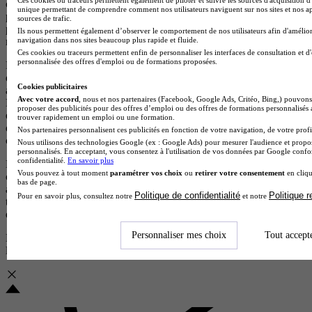
correspondant à votre projet. Certaines de ces formations
unique permettant de comprendre comment nos utilisateurs naviguent sur nos sites et nos ap
proviennent d’écoles partenaires qui rémunèrent notre plateforme
sources de trafic.
pour chaque demande d’information générée. Cela nous permet de
Ils nous permettent également d’observer le comportement de nos utilisateurs afin d'amélior
maintenir un service gratuit et accessible à tous les utilisateurs.
navigation dans nos sites beaucoup plus rapide et fluide.
Ces cookies ou traceurs permettent enfin de personnaliser les interfaces de consultation et d
personnalisée des offres d'emploi ou de formations proposées.
Les offres de formation issues d’écoles partenaires (clients) sont
d’abord classées selon leur pertinence par rapport à votre recherche,
Cookies publicitaires
afin de vous proposer les formations les plus adaptées à vos besoins.
Avec votre accord
, nous et nos partenaires (Facebook, Google Ads, Critéo, Bing,) pouvons 
En cas de pertinence équivalente, les résultats sont ensuite ordonnés
proposer des publicités pour des offres d’emploi ou des offres de formations personnalisés
en fonction d’un scoring précis qui met en avant les écoles qui
trouver rapidement un emploi ou une formation.
disposent d’éléments de visibilité, d’avis positifs et de campagnes en
Nos partenaires personnalisent ces publicités en fonction de votre navigation, de votre profil
cours.
Nous utilisons des technologies Google (ex : Google Ads) pour mesurer l'audience et propos
personnalisés. En acceptant, vous consentez à l'utilisation de vos données par Google conf
confidentialité.
En savoir plus
Les formations proposées par des centres non partenaires (non
Vous pouvez à tout moment
paramétrer vos choix
ou
retirer votre consentement
en cliqu
clients), qui ne versent aucune rémunération à notre plateforme,
bas de page.
apparaissent après celles des centres partenaires et sont également
Politique de confidentialité
Politique 
Pour en savoir plus, consultez notre
et notre
triées par pertinence. Elles sont reconnaissables par le fait qu’elles ne
disposent pas de logos.
Personnaliser mes choix
Tout accept
Pour plus d’informations, consultez nos
règles de fonctionnement de
la plateforme.