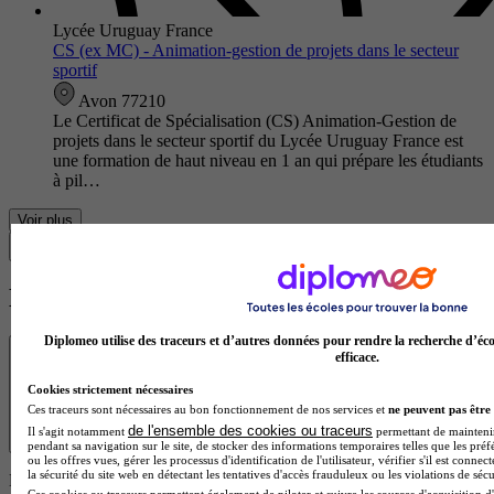
Lycée Uruguay France
CS (ex MC) - Animation-gestion de projets dans le secteur
sportif
Avon 77210
Le Certificat de Spécialisation (CS) Animation-Gestion de
projets dans le secteur sportif du Lycée Uruguay France est
une formation de haut niveau en 1 an qui prépare les étudiants
à pil…
Voir plus
Trouver ma formation
Les écoles à la une
Diplomeo utilise des traceurs et d’autres données pour rendre la recherche d’éco
Transparence
efficace.
Cookies strictement nécessaires
Ces traceurs sont nécessaires au bon fonctionnement de nos services et
ne peuvent pas être 
de l'ensemble des cookies ou traceurs
Il s'agit notamment
permettant de maintenir 
pendant sa navigation sur le site, de stocker des informations temporaires telles que les préf
ou les offres vues, gérer les processus d'identification de l'utilisateur, vérifier s'il est conn
la sécurité du site web en détectant les tentatives d'accès frauduleux ou les violations de sécu
Les résultats affichés sont des offres de formation ou des écoles
Ces cookies ou traceurs permettent également de piloter et suivre les sources d'acquisition d'