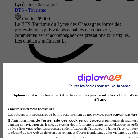
Lycée des Chassagnes
BTS - Tourisme
Oullins 69600
Le BTS Tourisme du Lycée des Chassagnes forme des
professionnels polyvalents capables de concevoir,
commercialiser et accompagner des prestations touristiques.
Les étudiants maîtrisent l…
Diplomeo utilise des traceurs et d’autres données pour rendre la recherche d’éco
efficace.
Cookies strictement nécessaires
Ces traceurs sont nécessaires au bon fonctionnement de nos services et
ne peuvent pas être 
Lycée polyvalent Clos Maire
de l'ensemble des cookies ou traceurs
Il s'agit notamment
permettant de maintenir 
BTS - Tourisme
pendant sa navigation sur le site, de stocker des informations temporaires telles que les préf
5.0
ou les offres vues, gérer les processus d'identification de l'utilisateur, vérifier s'il est conn
la sécurité du site web en détectant les tentatives d'accès frauduleux ou les violations de sécu
Ces cookies ou traceurs permettent également de piloter et suivre les sources d'acquisition d'