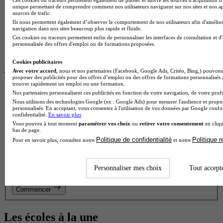
1 avis
unique permettant de comprendre comment nos utilisateurs naviguent sur nos sites et nos ap
sources de trafic.
Beaune 21200
Ils nous permettent également d’observer le comportement de nos utilisateurs afin d'amélior
Le BTS Tourisme du Lycée polyvalent Clos Maire forme des
navigation dans nos sites beaucoup plus rapide et fluide.
professionnels polyvalents capables de concevoir,
Ces cookies ou traceurs permettent enfin de personnaliser les interfaces de consultation et d
commercialiser et accompagner des prestations touristiques.
personnalisée des offres d'emploi ou de formations proposées.
Les étudiants maîtr…
Cookies publicitaires
Je trouve mon école en 1 minute !
Avec votre accord
, nous et nos partenaires (Facebook, Google Ads, Critéo, Bing,) pouvons 
proposer des publicités pour des offres d’emploi ou des offres de formations personnalisés
Réponds à quelques questions pour découvrir les formations
trouver rapidement un emploi ou une formation.
qui te correspondent.
Nos partenaires personnalisent ces publicités en fonction de votre navigation, de votre profil
Nous utilisons des technologies Google (ex : Google Ads) pour mesurer l'audience et propos
Les champs marqués d’un
*
sont obligatoires
personnalisés. En acceptant, vous consentez à l'utilisation de vos données par Google conf
confidentialité.
En savoir plus
Quel est ton statut ?
Vous pouvez à tout moment
paramétrer vos choix
ou
retirer votre consentement
en cliqu
bas de page.
Politique de confidentialité
Politique 
Pour en savoir plus, consultez notre
et notre
À quel niveau seras-tu pour cette formation ?
En quelle classe es-tu ?
Personnaliser mes choix
Tout accept
Commencer
Les écoles à la une