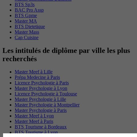
BTS Sp3s
BAC Pro Assp
BTS Gpme
Master MA
BTS Dietetique
Master Mass
Cap Cuisine
Les intitulés de diplôme par ville les plus
recherchés
Master Meef à Lille
Prépa Medecine à Paris
Licence Psychologie à Paris
Master Psychologie à Lyon
Licence Psychologie à Toulouse
Master Psychologie à Lille
Master Psychologie à Montpellier
Master Psychologie à Paris
Master Meef à Lyon
Master Meef à Paris
BTS Tourisme à Bordeaux
BTS Tourisme à Lyon