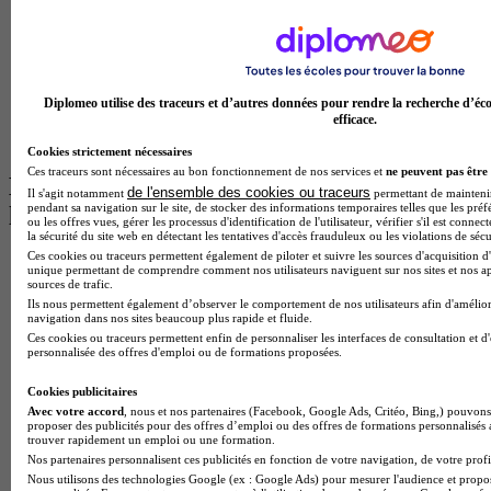
BTS Tourisme à Paris
BTS Tourisme à Toulouse
Licence Psychologie à Lille
Master Informatique à Paris
BTS Communication à Bordeaux
Master Psychologie à Angers
Diplomeo utilise des traceurs et d’autres données pour rendre la recherche d’éco
BTS Communication à Lyon
efficace.
BTS Ndrc à Lyon
Cookies strictement nécessaires
Ces traceurs sont nécessaires au bon fonctionnement de nos services et
ne peuvent pas être 
Les intitulés de diplôme par alternance
de l'ensemble des cookies ou traceurs
Il s'agit notamment
permettant de maintenir 
pendant sa navigation sur le site, de stocker des informations temporaires telles que les préf
les plus recherchés
ou les offres vues, gérer les processus d'identification de l'utilisateur, vérifier s'il est conn
la sécurité du site web en détectant les tentatives d'accès frauduleux ou les violations de sécu
Ces cookies ou traceurs permettent également de piloter et suivre les sources d'acquisition d'
BTS Esf en alternance
unique permettant de comprendre comment nos utilisateurs naviguent sur nos sites et nos ap
BTS Dietetique en alternance
sources de trafic.
BTS Mco en alternance
Ils nous permettent également d’observer le comportement de nos utilisateurs afin d'amélior
navigation dans nos sites beaucoup plus rapide et fluide.
BTS Pi en alternance
Ces cookies ou traceurs permettent enfin de personnaliser les interfaces de consultation et d
BTS Sp3s en alternance
personnalisée des offres d'emploi ou de formations proposées.
Master CCA en alternance
BTS Ndrc en alternance
Cookies publicitaires
BTS Sam en alternance
Avec votre accord
, nous et nos partenaires (Facebook, Google Ads, Critéo, Bing,) pouvons 
Cap Fleuriste en alternance
proposer des publicités pour des offres d’emploi ou des offres de formations personnalisés
BTS Sio en alternance
trouver rapidement un emploi ou une formation.
MSc Marketing Digital en alternance
Nos partenaires personnalisent ces publicités en fonction de votre navigation, de votre profil
BTS Gpme en alternance
Nous utilisons des technologies Google (ex : Google Ads) pour mesurer l'audience et propos