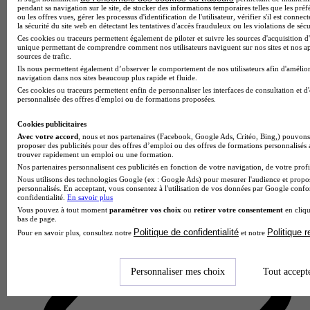
pendant sa navigation sur le site, de stocker des informations temporaires telles que les préf
ou les offres vues, gérer les processus d'identification de l'utilisateur, vérifier s'il est conn
la sécurité du site web en détectant les tentatives d'accès frauduleux ou les violations de sécu
Ces cookies ou traceurs permettent également de piloter et suivre les sources d'acquisition d'
unique permettant de comprendre comment nos utilisateurs naviguent sur nos sites et nos ap
sources de trafic.
Ils nous permettent également d’observer le comportement de nos utilisateurs afin d'amélior
navigation dans nos sites beaucoup plus rapide et fluide.
Ces cookies ou traceurs permettent enfin de personnaliser les interfaces de consultation et d
personnalisée des offres d'emploi ou de formations proposées.
Lycée polyvalent privé Saint-Bénigne
2.1
Cookies publicitaires
Avec votre accord
, nous et nos partenaires (Facebook, Google Ads, Critéo, Bing,) pouvons 
7 avis
proposer des publicités pour des offres d’emploi ou des offres de formations personnalisés
trouver rapidement un emploi ou une formation.
Dijon
Nos partenaires personnalisent ces publicités en fonction de votre navigation, de votre profil
Nous utilisons des technologies Google (ex : Google Ads) pour mesurer l'audience et propos
personnalisés. En acceptant, vous consentez à l'utilisation de vos données par Google conf
confidentialité.
En savoir plus
Vous pouvez à tout moment
paramétrer vos choix
ou
retirer votre consentement
en cliqu
bas de page.
Politique de confidentialité
Politique 
Pour en savoir plus, consultez notre
et notre
Personnaliser mes choix
Tout accept