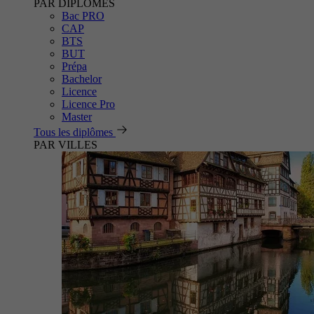
PAR DIPLÔMES
Bac PRO
CAP
BTS
BUT
Prépa
Bachelor
Licence
Licence Pro
Master
Tous les diplômes
PAR VILLES