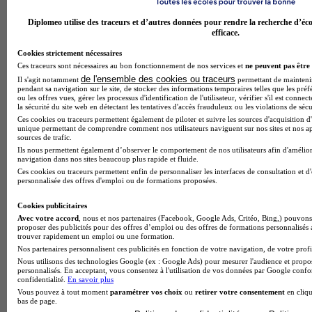
Diplomeo utilise des traceurs et d’autres données pour rendre la recherche d’éco
efficace.
Cookies strictement nécessaires
Ces traceurs sont nécessaires au bon fonctionnement de nos services et
ne peuvent pas être 
de l'ensemble des cookies ou traceurs
Il s'agit notamment
permettant de maintenir 
pendant sa navigation sur le site, de stocker des informations temporaires telles que les préf
ou les offres vues, gérer les processus d'identification de l'utilisateur, vérifier s'il est conn
la sécurité du site web en détectant les tentatives d'accès frauduleux ou les violations de sécu
Ces cookies ou traceurs permettent également de piloter et suivre les sources d'acquisition d'
unique permettant de comprendre comment nos utilisateurs naviguent sur nos sites et nos ap
sources de trafic.
Ils nous permettent également d’observer le comportement de nos utilisateurs afin d'amélior
navigation dans nos sites beaucoup plus rapide et fluide.
Ces cookies ou traceurs permettent enfin de personnaliser les interfaces de consultation et d
personnalisée des offres d'emploi ou de formations proposées.
Lycée GT
Cookies publicitaires
Voir l’établissement
Avec votre accord
, nous et nos partenaires (Facebook, Google Ads, Critéo, Bing,) pouvons 
proposer des publicités pour des offres d’emploi ou des offres de formations personnalisés
trouver rapidement un emploi ou une formation.
Nos partenaires personnalisent ces publicités en fonction de votre navigation, de votre profil
Nous utilisons des technologies Google (ex : Google Ads) pour mesurer l'audience et propos
personnalisés. En acceptant, vous consentez à l'utilisation de vos données par Google conf
confidentialité.
En savoir plus
Vous pouvez à tout moment
paramétrer vos choix
ou
retirer votre consentement
en cliqu
bas de page.