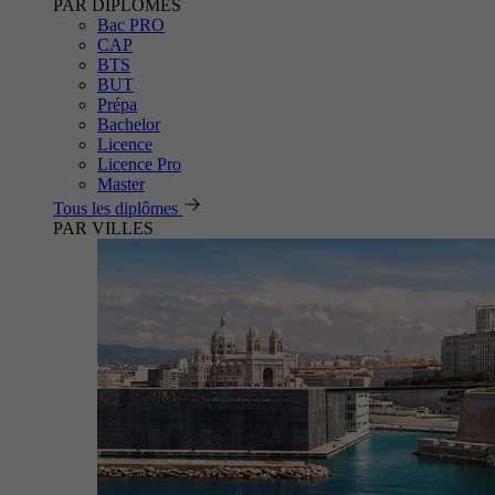
PAR DIPLÔMES
Bac PRO
CAP
BTS
BUT
Prépa
Bachelor
Licence
Licence Pro
Master
Tous les diplômes
PAR VILLES