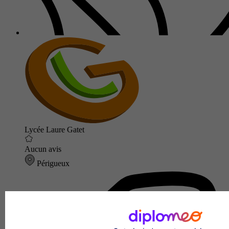
Lycée Laure Gatet
Aucun avis
Périgueux