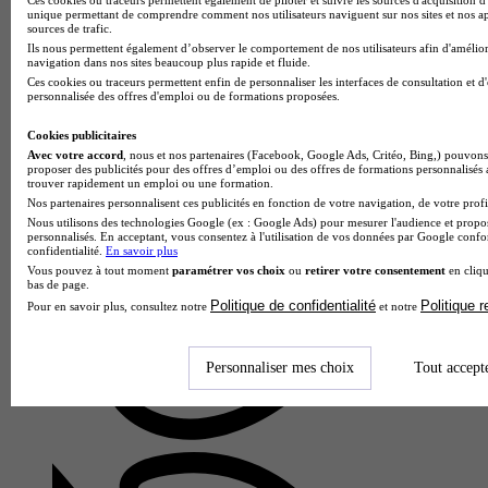
unique permettant de comprendre comment nos utilisateurs naviguent sur nos sites et nos ap
sources de trafic.
Ils nous permettent également d’observer le comportement de nos utilisateurs afin d'amélior
navigation dans nos sites beaucoup plus rapide et fluide.
Ces cookies ou traceurs permettent enfin de personnaliser les interfaces de consultation et d
personnalisée des offres d'emploi ou de formations proposées.
Cookies publicitaires
Avec votre accord
, nous et nos partenaires (Facebook, Google Ads, Critéo, Bing,) pouvons 
proposer des publicités pour des offres d’emploi ou des offres de formations personnalisés
trouver rapidement un emploi ou une formation.
Nos partenaires personnalisent ces publicités en fonction de votre navigation, de votre profil
Nous utilisons des technologies Google (ex : Google Ads) pour mesurer l'audience et propos
Lycée Nicolas Brémontier
personnalisés. En acceptant, vous consentez à l'utilisation de vos données par Google conf
BTS - Gestion de la PME
confidentialité.
En savoir plus
Vous pouvez à tout moment
paramétrer vos choix
ou
retirer votre consentement
en cliqu
Bordeaux 33800
bas de page.
Le BTS Gestion de la PME du Lycée Nicolas Brémontier
Politique de confidentialité
Politique 
Pour en savoir plus, consultez notre
et notre
forme des collaborateurs polyvalents capables de soutenir le
développement des petites et moyennes entreprises. Au cœur
de la formati…
Personnaliser mes choix
Tout accept