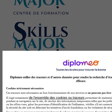
Skills Major
BTS - Gestion de la PME
5.0
Diplomeo utilise des traceurs et d’autres données pour rendre la recherche d’éco
efficace.
1 avis
Cookies strictement nécessaires
Bordeaux 33600
Ces traceurs sont nécessaires au bon fonctionnement de nos services et
ne peuvent pas être 
Alternance possible
de l'ensemble des cookies ou traceurs
Il s'agit notamment
permettant de maintenir 
Qualités professionnelles :PolyvalenceAptitudes
pendant sa navigation sur le site, de stocker des informations temporaires telles que les préf
commerciales
ou les offres vues, gérer les processus d'identification de l'utilisateur, vérifier s'il est conn
la sécurité du site web en détectant les tentatives d'accès frauduleux ou les violations de sécu
Ces cookies ou traceurs permettent également de piloter et suivre les sources d'acquisition d'