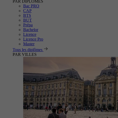
PAR DIPLÔMES
Bac PRO
CAP
BTS
BUT
Prépa
Bachelor
Licence
Licence Pro
Master
Tous les diplômes
PAR VILLES