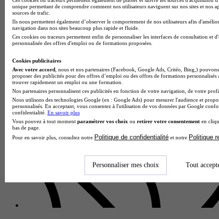
unique permettant de comprendre comment nos utilisateurs naviguent sur nos sites et nos ap
sources de trafic.
Ils nous permettent également d’observer le comportement de nos utilisateurs afin d'amélior
navigation dans nos sites beaucoup plus rapide et fluide.
Ces cookies ou traceurs permettent enfin de personnaliser les interfaces de consultation et d
personnalisée des offres d'emploi ou de formations proposées.
Cookies publicitaires
Avec votre accord
, nous et nos partenaires (Facebook, Google Ads, Critéo, Bing,) pouvons 
proposer des publicités pour des offres d’emploi ou des offres de formations personnalisés
trouver rapidement un emploi ou une formation.
Lycée GT
Nos partenaires personnalisent ces publicités en fonction de votre navigation, de votre profil
Voir l’établissement
Nous utilisons des technologies Google (ex : Google Ads) pour mesurer l'audience et propos
personnalisés. En acceptant, vous consentez à l'utilisation de vos données par Google conf
confidentialité.
En savoir plus
Vous pouvez à tout moment
paramétrer vos choix
ou
retirer votre consentement
en cliqu
bas de page.
Politique de confidentialité
Politique 
Pour en savoir plus, consultez notre
et notre
Personnaliser mes choix
Tout accept