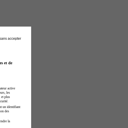
sans accepter
es et de
ateur active
urs, les
 et plus
curité.
t un identifiant
ion des
endre la