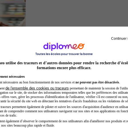
Continuer 
Préparateur en pharmacie
o utilise des traceurs et d’autres données pour rendre la recherche d’écol
formations encore plus efficace.
ement nécessaires
nt nécessaires au bon fonctionnement de nos services et
ne peuvent pas être désactivés
.
de l'ensemble des cookies ou traceurs
ment
permettant de maintenir la session de l'utilis
ation sur le site, de stocker des informations temporaires telles que les préférences des utilisate
offres vues, gérer les processus d'identification de l'utilisateur, vérifier s'il est connecté ou non,
ntir la sécurité du site web en détectant les tentatives d'accès frauduleux ou les violations de sé
raceurs permettent également de piloter et suivre les sources d'acquisition d'audience en utilisan
nt de comprendre comment nos utilisateurs naviguent sur nos sites et nos applications en fonct
Kinésithérapeute sportif
ces de trafic.
tent également d’observer le comportement de nos utilisateurs afin d'améliorer nos produits et r
 nos sites beaucoup plus rapide et fluide.