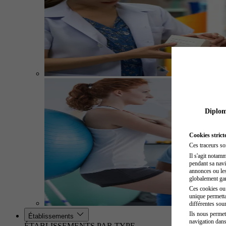
Diplome
Cookies strict
Ces traceurs so
Il s'agit notam
pendant sa navig
annonces ou les 
globalement gara
Ces cookies ou t
unique permetta
différentes sour
Ils nous permet
Établissements
navigation dans
ÉTABLISSEMENTS PAR TYPE