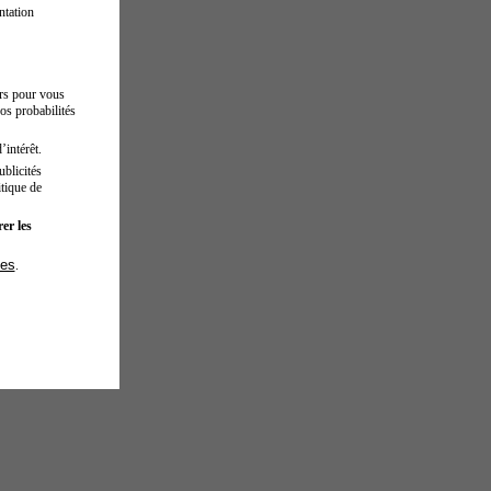
ntation
urs pour vous
os probabilités
’intérêt.
blicités
tique de
er les
ies
.