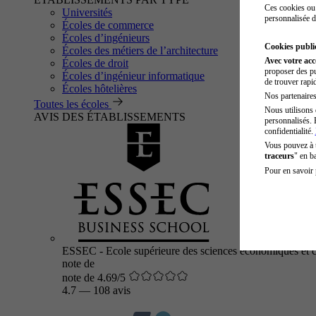
Ces cookies ou 
Universités
personnalisée d
Écoles de commerce
Écoles d’ingénieurs
Cookies public
Écoles des métiers de l’architecture
Avec votre ac
Écoles de droit
proposer des pu
Écoles d’ingénieur informatique
de trouver rapi
Écoles hôtelières
Nos partenaires 
Toutes les écoles
Nous utilisons 
AVIS DES ÉTABLISSEMENTS
personnalisés. 
confidentialité.
Vous pouvez à
traceurs
" en b
Pour en savoir 
ESSEC - Ecole supérieure des sciences économiques et 
note de
note de 4.69/5
4.7
—
108 avis