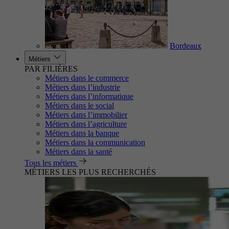
Bordeaux
Métiers
PAR FILIÈRES
Métiers dans le commerce
Métiers dans l’industrie
Métiers dans l’informatique
Métiers dans le social
Métiers dans l’immobilier
Métiers dans l’agriculture
Métiers dans la banque
Métiers dans la communication
Métiers dans la santé
Tous les métiers
MÉTIERS LES PLUS RECHERCHÉS