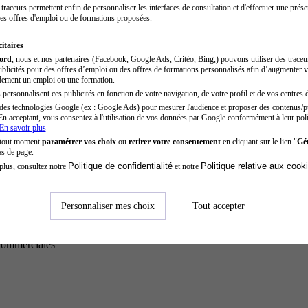
traceurs permettent enfin de personnaliser les interfaces de consultation et d'effectuer une prése
es offres d'emploi ou de formations proposées.
itaires
cord
, nous et nos partenaires (Facebook, Google Ads, Critéo, Bing,) pouvons utiliser des trace
blicités pour des offres d’emploi ou des offres de formations personnalisés afin d’augmenter v
dement un emploi ou une formation.
personnalisent ces publicités en fonction de votre navigation, de votre profil et de vos centres d
des technologies Google (ex : Google Ads) pour mesurer l'audience et proposer des contenus/pu
En acceptant, vous consentez à l'utilisation de vos données par Google conformément à leur poli
En savoir plus
 tout moment
paramétrer vos choix
ou
retirer votre consentement
en cliquant sur le lien "
Gér
as de page.
Politique de confidentialité
Politique relative aux cook
plus, consultez notre
et notre
Personnaliser mes choix
Tout accepter
commerciales