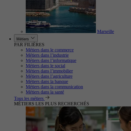
Marseille
Métiers
PAR FILIÈRES
Métiers dans le commerce
Métiers dans l’industrie
Métiers dans l’informatique
Métiers dans le social
Métiers dans l’immobilier
Métiers dans l’agriculture
Métiers dans la banque
Métiers dans la communication
Métiers dans la santé
Tous les métiers
MÉTIERS LES PLUS RECHERCHÉS