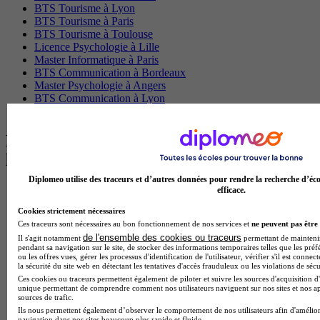
BTS Tourisme à Lyon
BTS Tourisme à Paris
BTS Tourisme à Toulouse
Licence Psychologie à Lille
Master Informatique à Paris
BTS Communication à Bordeaux
Master Psychologie à Angers
BTS Communication à Lyon
BTS Ndrc à Lyon
Les intitulés de diplôme par alternance
les plus recherchés
Diplomeo utilise des traceurs et d’autres données pour rendre la recherche d’éco
BTS Esf en alternance
efficace.
BTS Dietetique en alternance
Cookies strictement nécessaires
BTS Mco en alternance
Ces traceurs sont nécessaires au bon fonctionnement de nos services et
ne peuvent pas être 
BTS Pi en alternance
de l'ensemble des cookies ou traceurs
Il s'agit notamment
permettant de maintenir 
BTS Sp3s en alternance
pendant sa navigation sur le site, de stocker des informations temporaires telles que les préf
Master CCA en alternance
ou les offres vues, gérer les processus d'identification de l'utilisateur, vérifier s'il est conn
la sécurité du site web en détectant les tentatives d'accès frauduleux ou les violations de sécu
BTS Ndrc en alternance
Ces cookies ou traceurs permettent également de piloter et suivre les sources d'acquisition d'
BTS Sam en alternance
unique permettant de comprendre comment nos utilisateurs naviguent sur nos sites et nos ap
Cap Fleuriste en alternance
sources de trafic.
BTS Sio en alternance
Ils nous permettent également d’observer le comportement de nos utilisateurs afin d'amélior
MSc Marketing Digital en alternance
navigation dans nos sites beaucoup plus rapide et fluide.