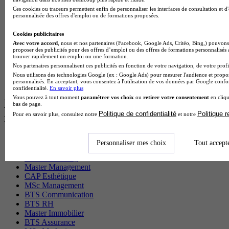
BTS Gpme en alternance
Ces cookies ou traceurs permettent enfin de personnaliser les interfaces de consultation et d
personnalisée des offres d'emploi ou de formations proposées.
Cap Electricien en alternance
BTS Gpn en alternance
Cookies publicitaires
BTS Domotique en alternance
Avec votre accord
, nous et nos partenaires (Facebook, Google Ads, Critéo, Bing,) pouvons 
BAC Pro Agora en alternance
proposer des publicités pour des offres d’emploi ou des offres de formations personnalisés
BTS Sta en alternance
trouver rapidement un emploi ou une formation.
BTS Iris en alternance
Nos partenaires personnalisent ces publicités en fonction de votre navigation, de votre profil
BTS Tpl en alternance
Nous utilisons des technologies Google (ex : Google Ads) pour mesurer l'audience et propos
BTS Ati en alternance
personnalisés. En acceptant, vous consentez à l'utilisation de vos données par Google conf
confidentialité.
En savoir plus
Vous pouvez à tout moment
paramétrer vos choix
ou
retirer votre consentement
en cliqu
Les diplômes par filière les plus
bas de page.
Politique de confidentialité
Politique 
Pour en savoir plus, consultez notre
et notre
recherchés
CS Sport
Personnaliser mes choix
Tout accept
Master Sport
MBA Marketing
Master Management
CAP Esthétique
MSc Management
BTS Communication
BTS RH
Master Immobilier
BTS Assurance