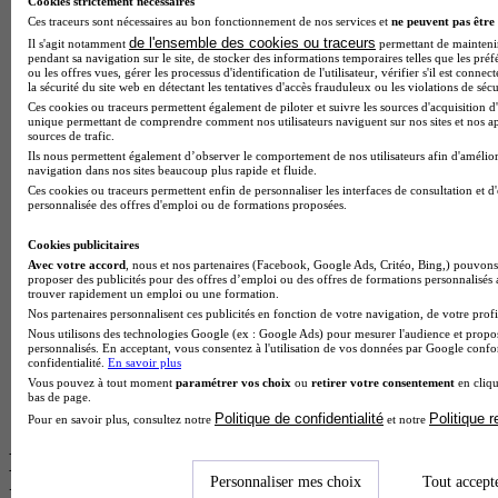
Cookies strictement nécessaires
Ces traceurs sont nécessaires au bon fonctionnement de nos services et
ne peuvent pas être 
BTS Esf en alternance
de l'ensemble des cookies ou traceurs
Il s'agit notamment
permettant de maintenir 
BTS Dietetique en alternance
pendant sa navigation sur le site, de stocker des informations temporaires telles que les préf
ou les offres vues, gérer les processus d'identification de l'utilisateur, vérifier s'il est conn
BTS Mco en alternance
la sécurité du site web en détectant les tentatives d'accès frauduleux ou les violations de sécu
BTS Pi en alternance
Ces cookies ou traceurs permettent également de piloter et suivre les sources d'acquisition d'
BTS Sp3s en alternance
unique permettant de comprendre comment nos utilisateurs naviguent sur nos sites et nos ap
Master CCA en alternance
sources de trafic.
BTS Ndrc en alternance
Ils nous permettent également d’observer le comportement de nos utilisateurs afin d'amélior
navigation dans nos sites beaucoup plus rapide et fluide.
BTS Sam en alternance
Ces cookies ou traceurs permettent enfin de personnaliser les interfaces de consultation et d
Cap Fleuriste en alternance
personnalisée des offres d'emploi ou de formations proposées.
BTS Sio en alternance
MSc Marketing Digital en alternance
Cookies publicitaires
BTS Gpme en alternance
Avec votre accord
, nous et nos partenaires (Facebook, Google Ads, Critéo, Bing,) pouvons 
Cap Electricien en alternance
proposer des publicités pour des offres d’emploi ou des offres de formations personnalisés
BTS Gpn en alternance
trouver rapidement un emploi ou une formation.
BTS Domotique en alternance
Nos partenaires personnalisent ces publicités en fonction de votre navigation, de votre profil
BAC Pro Agora en alternance
Nous utilisons des technologies Google (ex : Google Ads) pour mesurer l'audience et propos
personnalisés. En acceptant, vous consentez à l'utilisation de vos données par Google conf
BTS Sta en alternance
confidentialité.
En savoir plus
BTS Iris en alternance
Vous pouvez à tout moment
paramétrer vos choix
ou
retirer votre consentement
en cliqu
BTS Tpl en alternance
bas de page.
BTS Ati en alternance
Politique de confidentialité
Politique 
Pour en savoir plus, consultez notre
et notre
Les diplômes par filière les plus
Personnaliser mes choix
Tout accept
recherchés