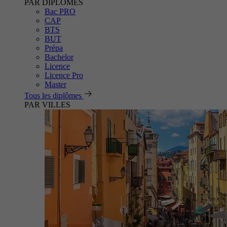
PAR DIPLÔMES
Bac PRO
CAP
BTS
BUT
Prépa
Bachelor
Licence
Licence Pro
Master
Tous les diplômes
PAR VILLES