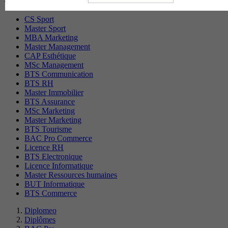
CS Sport
Master Sport
MBA Marketing
Master Management
CAP Esthétique
MSc Management
BTS Communication
BTS RH
Master Immobilier
BTS Assurance
MSc Marketing
Master Marketing
BTS Tourisme
BAC Pro Commerce
Licence RH
BTS Electronique
Licence Informatique
Master Ressources humaines
BUT Informatique
BTS Commerce
Diplomeo
Diplômes