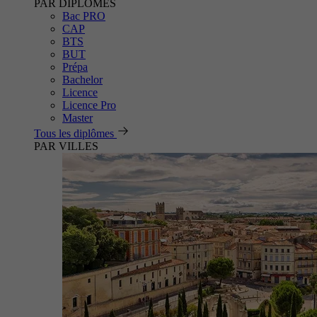
PAR DIPLÔMES
Bac PRO
CAP
BTS
BUT
Prépa
Bachelor
Licence
Licence Pro
Master
Tous les diplômes
PAR VILLES