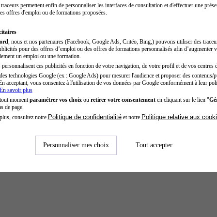
traceurs permettent enfin de personnaliser les interfaces de consultation et d'effectuer une prése
es offres d'emploi ou de formations proposées.
itaires
cord
, nous et nos partenaires (Facebook, Google Ads, Critéo, Bing,) pouvons utiliser des trace
blicités pour des offres d’emploi ou des offres de formations personnalisés afin d’augmenter v
dement un emploi ou une formation.
personnalisent ces publicités en fonction de votre navigation, de votre profil et de vos centres d
des technologies Google (ex : Google Ads) pour mesurer l'audience et proposer des contenus/pu
En acceptant, vous consentez à l'utilisation de vos données par Google conformément à leur poli
En savoir plus
 tout moment
paramétrer vos choix
ou
retirer votre consentement
en cliquant sur le lien "
Gér
as de page.
Politique de confidentialité
Politique relative aux cook
plus, consultez notre
et notre
Personnaliser mes choix
Tout accepter