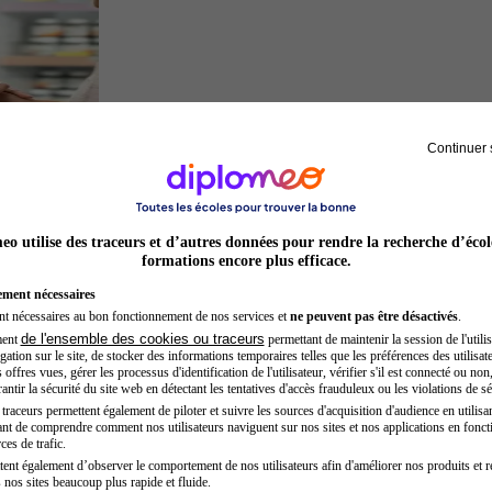
Continuer 
Préparateur en pharmacie
o utilise des traceurs et d’autres données pour rendre la recherche d’écol
formations encore plus efficace.
ement nécessaires
nt nécessaires au bon fonctionnement de nos services et
ne peuvent pas être désactivés
.
de l'ensemble des cookies ou traceurs
ment
permettant de maintenir la session de l'utilis
ation sur le site, de stocker des informations temporaires telles que les préférences des utilisate
offres vues, gérer les processus d'identification de l'utilisateur, vérifier s'il est connecté ou non,
ntir la sécurité du site web en détectant les tentatives d'accès frauduleux ou les violations de sé
raceurs permettent également de piloter et suivre les sources d'acquisition d'audience en utilisan
nt de comprendre comment nos utilisateurs naviguent sur nos sites et nos applications en fonct
Préparateur physique
ces de trafic.
tent également d’observer le comportement de nos utilisateurs afin d'améliorer nos produits et r
 nos sites beaucoup plus rapide et fluide.