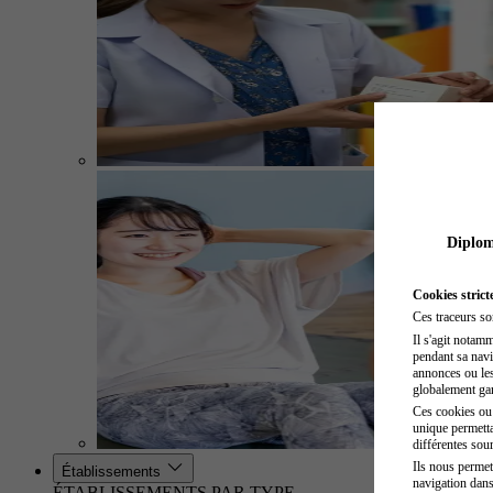
Diplome
Cookies strict
Ces traceurs so
Il s'agit notam
pendant sa navig
annonces ou les 
globalement gara
Ces cookies ou t
unique permetta
différentes sour
Ils nous permet
Établissements
navigation dans
ÉTABLISSEMENTS PAR TYPE