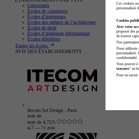
Ces cookies ou 
Universités
personnalisée d
Écoles de commerce
Écoles d’ingénieurs
Cookies public
Écoles des métiers de l’architecture
Avec votre ac
Écoles de droit
proposer des pu
Écoles d’ingénieur informatique
de trouver rapi
Écoles hôtelières
Nos partenaires 
Toutes les écoles
Nous utilisons 
AVIS DES ÉTABLISSEMENTS
personnalisés. 
confidentialité.
Vous pouvez à
traceurs
" en b
Pour en savoir 
Itecom Art Design - Paris
note de
note de 4.72/5
4.7
—
71 avis