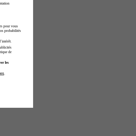
ntation
urs pour vous
os probabilités
’intérêt.
blicités
tique de
er les
ies
.