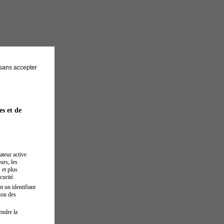
sans accepter
es et de
ateur active
urs, les
 et plus
curité.
t un identifiant
ion des
endre la