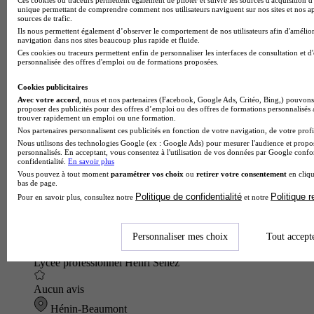
unique permettant de comprendre comment nos utilisateurs naviguent sur nos sites et nos ap
sources de trafic.
Ils nous permettent également d’observer le comportement de nos utilisateurs afin d'amélior
navigation dans nos sites beaucoup plus rapide et fluide.
Ces cookies ou traceurs permettent enfin de personnaliser les interfaces de consultation et d
personnalisée des offres d'emploi ou de formations proposées.
Cookies publicitaires
Avec votre accord
, nous et nos partenaires (Facebook, Google Ads, Critéo, Bing,) pouvons 
proposer des publicités pour des offres d’emploi ou des offres de formations personnalisés
trouver rapidement un emploi ou une formation.
Nos partenaires personnalisent ces publicités en fonction de votre navigation, de votre profil
Nous utilisons des technologies Google (ex : Google Ads) pour mesurer l'audience et propos
personnalisés. En acceptant, vous consentez à l'utilisation de vos données par Google conf
confidentialité.
En savoir plus
Vous pouvez à tout moment
paramétrer vos choix
ou
retirer votre consentement
en cliqu
bas de page.
Politique de confidentialité
Politique 
Pour en savoir plus, consultez notre
et notre
Personnaliser mes choix
Tout accept
Lycée professionnel Henri Senez
Aucun avis
Hénin-Beaumont