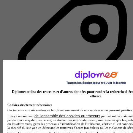
Diplomeo utilise des traceurs et d’autres données pour rendre la recherche d’éco
efficace.
Cookies strictement nécessaires
Ces traceurs sont nécessaires au bon fonctionnement de nos services et
ne peuvent pas être 
Lycée professionnel
de l'ensemble des cookies ou traceurs
Il s'agit notamment
permettant de maintenir 
Voir l’établissement
pendant sa navigation sur le site, de stocker des informations temporaires telles que les préf
ou les offres vues, gérer les processus d'identification de l'utilisateur, vérifier s'il est conn
la sécurité du site web en détectant les tentatives d'accès frauduleux ou les violations de sécu
Ces cookies ou traceurs permettent également de piloter et suivre les sources d'acquisition d'