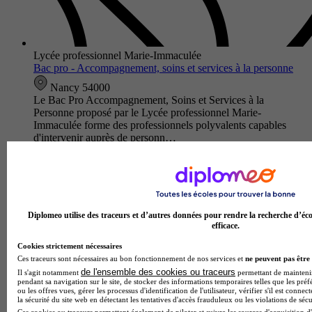
Lycée professionnel Marie-Immaculée
Bac pro - Accompagnement, soins et services à la personne
Nancy 54000
Le Bac Pro Accompagnement, Soins et Services à la
Personne proposé par le Lycée professionnel Marie-
Immaculée forme des professionnels polyvalents capables
d'intervenir auprès de personn…
Diplomeo utilise des traceurs et d’autres données pour rendre la recherche d’éco
efficace.
Cookies strictement nécessaires
Ces traceurs sont nécessaires au bon fonctionnement de nos services et
ne peuvent pas être 
de l'ensemble des cookies ou traceurs
Il s'agit notamment
permettant de maintenir 
pendant sa navigation sur le site, de stocker des informations temporaires telles que les préf
ou les offres vues, gérer les processus d'identification de l'utilisateur, vérifier s'il est conn
la sécurité du site web en détectant les tentatives d'accès frauduleux ou les violations de sécu
Lycée professionnel Claude Daunot
Ces cookies ou traceurs permettent également de piloter et suivre les sources d'acquisition d'