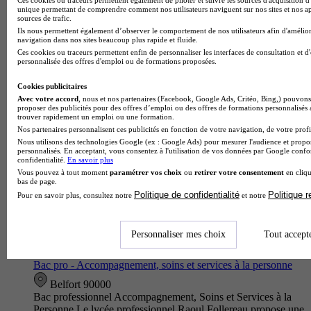
unique permettant de comprendre comment nos utilisateurs naviguent sur nos sites et nos ap
Bac pro - Accompagnement, soins et services à la personne
sources de trafic.
Nancy 54000
Ils nous permettent également d’observer le comportement de nos utilisateurs afin d'amélior
navigation dans nos sites beaucoup plus rapide et fluide.
Le Bac Pro Accompagnement, Soins et Services à la
Ces cookies ou traceurs permettent enfin de personnaliser les interfaces de consultation et d
Personne proposé par le Lycée professionnel Claude Daunot
personnalisée des offres d'emploi ou de formations proposées.
forme des professionnels polyvalents capables d'intervenir
auprès de personnes…
Cookies publicitaires
Avec votre accord
, nous et nos partenaires (Facebook, Google Ads, Critéo, Bing,) pouvons 
proposer des publicités pour des offres d’emploi ou des offres de formations personnalisés
trouver rapidement un emploi ou une formation.
Nos partenaires personnalisent ces publicités en fonction de votre navigation, de votre profil
Nous utilisons des technologies Google (ex : Google Ads) pour mesurer l'audience et propos
personnalisés. En acceptant, vous consentez à l'utilisation de vos données par Google conf
confidentialité.
En savoir plus
Vous pouvez à tout moment
paramétrer vos choix
ou
retirer votre consentement
en cliqu
bas de page.
Politique de confidentialité
Politique 
Pour en savoir plus, consultez notre
et notre
Personnaliser mes choix
Tout accept
Lycée professionnel Raoul Follereau
Bac pro - Accompagnement, soins et services à la personne
Belfort 90000
Bac professionnel Accompagnement, Soins et Services à la
Personne Le lycée professionnel Raoul Follereau propose une