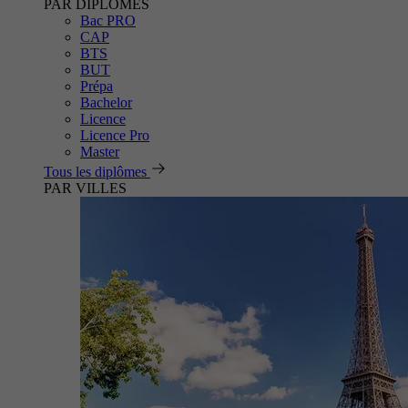
PAR DIPLÔMES
Bac PRO
CAP
BTS
BUT
Prépa
Bachelor
Licence
Licence Pro
Master
Tous les diplômes
PAR VILLES