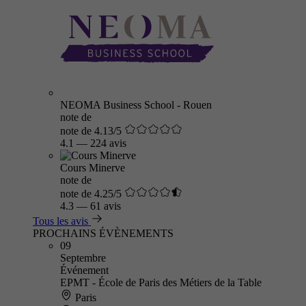
NEOMA Business School - Rouen
note de
note de 4.13/5
4.1
—
224 avis
Cours Minerve
note de
note de 4.25/5
4.3
—
61 avis
Tous les avis
PROCHAINS ÉVÈNEMENTS
09
Septembre
Événement
EPMT - École de Paris des Métiers de la Table
Paris