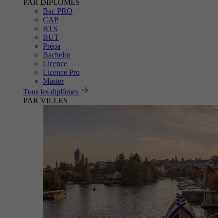
PAR DIPLÔMES
Bac PRO
CAP
BTS
BUT
Prépa
Bachelor
Licence
Licence Pro
Master
Tous les diplômes
PAR VILLES