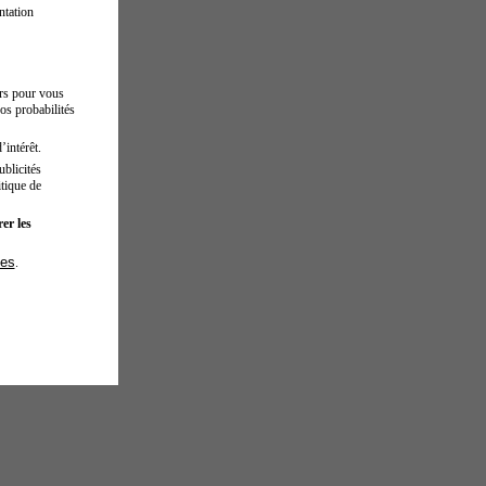
ntation
urs pour vous
os probabilités
’intérêt.
blicités
tique de
er les
ies
.