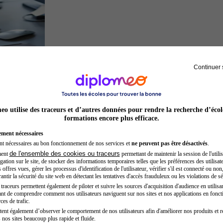
Continuer 
Développeur web
o utilise des traceurs et d’autres données pour rendre la recherche d’écol
formations encore plus efficace.
ement nécessaires
nt nécessaires au bon fonctionnement de nos services et
ne peuvent pas être désactivés
.
de l'ensemble des cookies ou traceurs
ment
permettant de maintenir la session de l'utilis
ation sur le site, de stocker des informations temporaires telles que les préférences des utilisate
offres vues, gérer les processus d'identification de l'utilisateur, vérifier s'il est connecté ou non,
ntir la sécurité du site web en détectant les tentatives d'accès frauduleux ou les violations de sé
raceurs permettent également de piloter et suivre les sources d'acquisition d'audience en utilisan
nt de comprendre comment nos utilisateurs naviguent sur nos sites et nos applications en fonct
Auxiliaire de puériculture
ces de trafic.
tent également d’observer le comportement de nos utilisateurs afin d'améliorer nos produits et r
 nos sites beaucoup plus rapide et fluide.