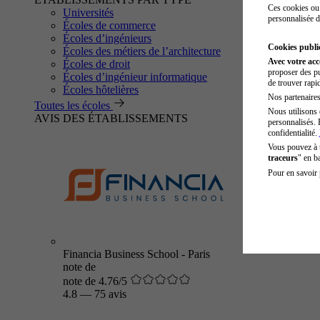
Ces cookies ou 
Universités
personnalisée d
Écoles de commerce
Écoles d’ingénieurs
Cookies public
Écoles des métiers de l’architecture
Avec votre ac
Écoles de droit
proposer des pu
Écoles d’ingénieur informatique
de trouver rapi
Écoles hôtelières
Nos partenaires 
Toutes les écoles
Nous utilisons 
AVIS DES ÉTABLISSEMENTS
personnalisés. 
confidentialité.
Vous pouvez à
traceurs
" en b
Pour en savoir 
Financia Business School - Paris
note de
note de 4.76/5
4.8
—
75 avis