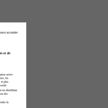
sans accepter
es et de
ateur active
urs, les
 et plus
curité.
t un identifiant
ion des
endre la