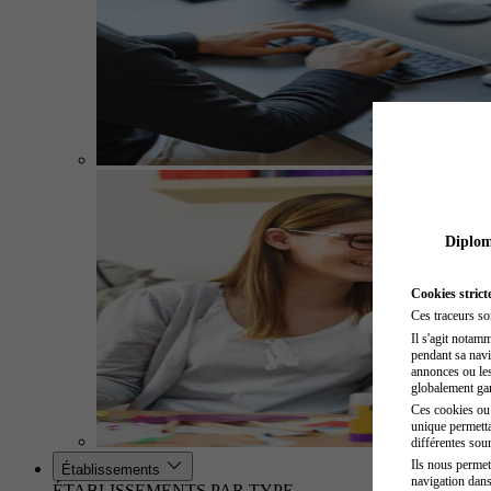
Diplome
Cookies strict
Ces traceurs so
Il s'agit notam
pendant sa navig
annonces ou les 
globalement gara
Ces cookies ou t
unique permetta
différentes sour
Ils nous permet
Établissements
navigation dans
ÉTABLISSEMENTS PAR TYPE