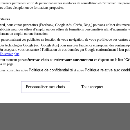
traceurs permettent enfin de personnaliser les interfaces de consultation et d'effectuer une prése
es offres d'emploi ou de formations proposées.
itaires
cord
, nous et nos partenaires (Facebook, Google Ads, Critéo, Bing,) pouvons utiliser des trace
blicités pour des offres d’emploi ou des offres de formations personnalisés afin d’augmenter v
dement un emploi ou une formation.
personnalisent ces publicités en fonction de votre navigation, de votre profil et de vos centres d
des technologies Google (ex : Google Ads) pour mesurer l'audience et proposer des contenus/pu
En acceptant, vous consentez à l'utilisation de vos données par Google conformément à leur poli
En savoir plus
 tout moment
paramétrer vos choix
ou
retirer votre consentement
en cliquant sur le lien "
Gér
as de page.
Politique de confidentialité
Politique relative aux cook
plus, consultez notre
et notre
Personnaliser mes choix
Tout accepter