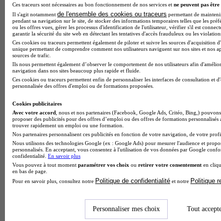
ton orientation ?
Ces traceurs sont nécessaires au bon fonctionnement de nos services et
ne peuvent pas être 
de l'ensemble des cookies ou traceurs
Il s'agit notamment
permettant de maintenir 
pendant sa navigation sur le site, de stocker des informations temporaires telles que les préf
ou les offres vues, gérer les processus d'identification de l'utilisateur, vérifier s'il est conn
garantir la sécurité du site web en détectant les tentatives d'accès frauduleux ou les violation
Ces cookies ou traceurs permettent également de piloter et suivre les sources d'acquisition d'
unique permettant de comprendre comment nos utilisateurs naviguent sur nos sites et nos ap
sources de trafic.
Ils nous permettent également d’observer le comportement de nos utilisateurs afin d'amélior
navigation dans nos sites beaucoup plus rapide et fluide.
Ces cookies ou traceurs permettent enfin de personnaliser les interfaces de consultation et d
personnalisée des offres d'emploi ou de formations proposées.
Cookies publicitaires
Avec votre accord
, nous et nos partenaires (Facebook, Google Ads, Critéo, Bing,) pouvons 
proposer des publicités pour des offres d’emploi ou des offres de formations personnalisés
trouver rapidement un emploi ou une formation.
Nos partenaires personnalisent ces publicités en fonction de votre navigation, de votre profil
Bac pro 2026 : la carte des académies où l'on réussit le
Nous utilisons des technologies Google (ex : Google Ads) pour mesurer l'audience et propos
mieux
personnalisés. En acceptant, vous consentez à l'utilisation de vos données par Google conf
confidentialité.
En savoir plus
Vous pouvez à tout moment
paramétrer vos choix
ou
retirer votre consentement
en cliqu
en bas de page.
Politique de confidentialité
Politique 
Pour en savoir plus, consultez notre
et notre
Personnaliser mes choix
Tout accept