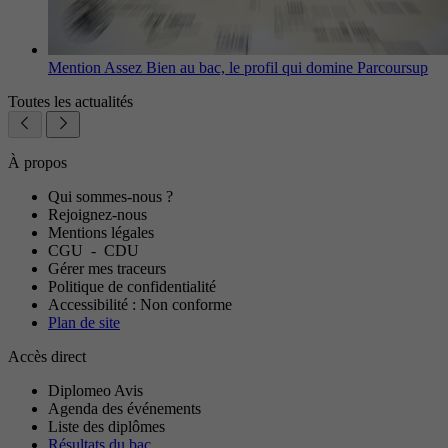
Mention Assez Bien au bac, le profil qui domine Parcoursup
Toutes les actualités
À propos
Qui sommes-nous ?
Rejoignez-nous
Mentions légales
CGU
-
CDU
Gérer mes traceurs
Politique de confidentialité
Accessibilité : Non conforme
Plan de site
Accès direct
Diplomeo Avis
Agenda des événements
Liste des diplômes
Résultats du bac