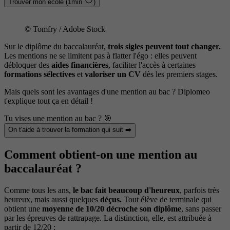
Trouver mon école (1min
)
© Tomfry / Adobe Stock
Sur le diplôme du baccalauréat,
trois sigles peuvent tout changer.
Les mentions ne se limitent pas à flatter l'égo : elles peuvent
débloquer des
aides financières
, faciliter l'accès à certaines
formations sélectives
et
valoriser un CV
dès les premiers stages.
Mais quels sont les avantages d'une mention au bac ? Diplomeo
t'explique tout ça en détail !
Tu vises une mention au bac ? 🎯
On t'aide à trouver la formation qui suit ➡️
Comment obtient-on une mention au
baccalauréat ?
Comme tous les ans,
le bac fait beaucoup d'heureux
, parfois très
heureux, mais aussi quelques
déçus.
Tout élève de terminale qui
obtient une
moyenne de 10/20 décroche son diplôme
, sans passer
par les épreuves de rattrapage. La distinction, elle, est attribuée à
partir de 12/20 :