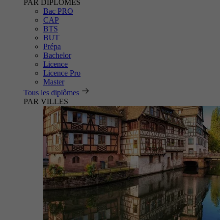
PAR DIPLÔMES
Bac PRO
CAP
BTS
BUT
Prépa
Bachelor
Licence
Licence Pro
Master
Tous les diplômes
PAR VILLES