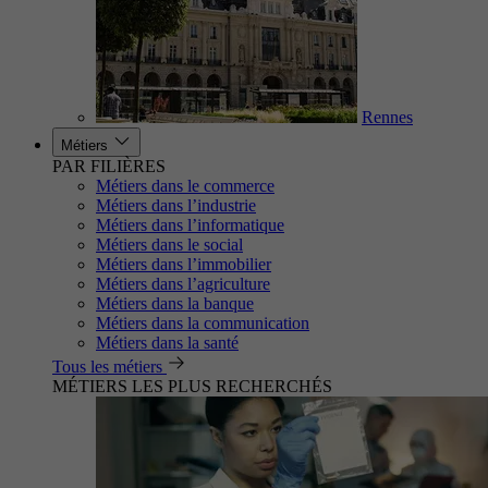
Rennes
Métiers
PAR FILIÈRES
Métiers dans le commerce
Métiers dans l’industrie
Métiers dans l’informatique
Métiers dans le social
Métiers dans l’immobilier
Métiers dans l’agriculture
Métiers dans la banque
Métiers dans la communication
Métiers dans la santé
Tous les métiers
MÉTIERS LES PLUS RECHERCHÉS