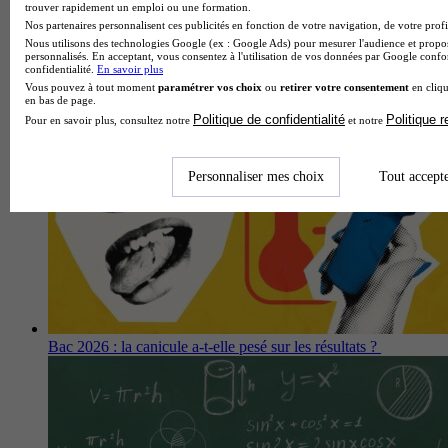
trouver rapidement un emploi ou une formation.
Nos partenaires personnalisent ces publicités en fonction de votre navigation, de votre profil
Nous utilisons des technologies Google (ex : Google Ads) pour mesurer l'audience et propos
Bac général et techno 2026 : les académies où l'on réussit le
personnalisés. En acceptant, vous consentez à l'utilisation de vos données par Google conf
confidentialité.
En savoir plus
mieux
Vous pouvez à tout moment
paramétrer vos choix
ou
retirer votre consentement
en cliqu
en bas de page.
Politique de confidentialité
Politique 
Pour en savoir plus, consultez notre
et notre
Personnaliser mes choix
Tout accept
Bac 2026 : la canicule a-t-elle pesé sur les résultats ?