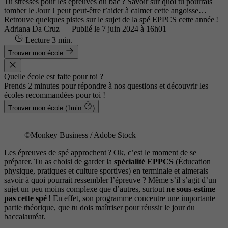
Tu stresses pour les épreuves du bac ? Savoir sur quoi tu pourrais
tomber le Jour J peut peut-être t’aider à calmer cette angoisse…
Retrouve quelques pistes sur le sujet de la spé EPPCS cette année !
Adriana Da Cruz
—
Publié le
7 juin 2024 à 16h01
—
Lecture
3 min.
Trouver mon école
Quelle école est faite pour toi ?
Prends 2 minutes pour répondre à nos questions et découvrir les
écoles recommandées pour toi !
Trouver mon école (1min
)
©Monkey Business / Adobe Stock
Les épreuves de spé approchent ? Ok, c’est le moment de se
préparer. Tu as choisi de garder la
spécialité EPPCS
(Éducation
physique, pratiques et culture sportives) en terminale et aimerais
savoir à quoi pourrait ressembler l’épreuve ? Même s’il s’agit d’un
sujet un peu moins complexe que d’autres, surtout
ne sous-estime
pas cette spé
! En effet, son programme concentre une importante
partie théorique, que tu dois maîtriser pour réussir le jour du
baccalauréat.