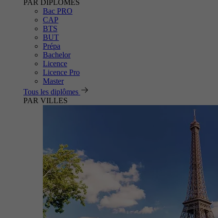
PAR DIPLÔMES
Bac PRO
CAP
BTS
BUT
Prépa
Bachelor
Licence
Licence Pro
Master
Tous les diplômes
PAR VILLES