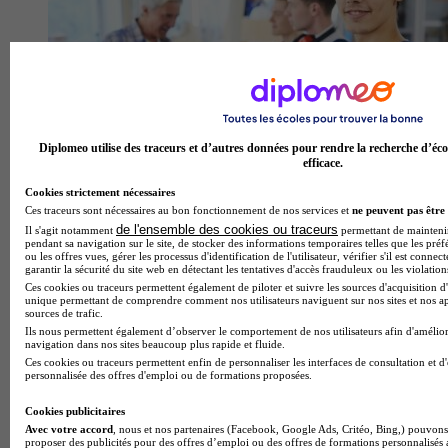
Diplomeo utilise des traceurs et d’autres données pour rendre la recherche d’éco
efficace.
Cookies strictement nécessaires
Bac pro 2026 : la carte des académies où l'on réussit le
Ces traceurs sont nécessaires au bon fonctionnement de nos services et
ne peuvent pas être 
mieux
de l'ensemble des cookies ou traceurs
Il s'agit notamment
permettant de maintenir 
pendant sa navigation sur le site, de stocker des informations temporaires telles que les préf
ou les offres vues, gérer les processus d'identification de l'utilisateur, vérifier s'il est conn
garantir la sécurité du site web en détectant les tentatives d'accès frauduleux ou les violation
Ces cookies ou traceurs permettent également de piloter et suivre les sources d'acquisition d'
unique permettant de comprendre comment nos utilisateurs naviguent sur nos sites et nos ap
sources de trafic.
Ils nous permettent également d’observer le comportement de nos utilisateurs afin d'amélior
navigation dans nos sites beaucoup plus rapide et fluide.
Ces cookies ou traceurs permettent enfin de personnaliser les interfaces de consultation et d
personnalisée des offres d'emploi ou de formations proposées.
Cookies publicitaires
Avec votre accord
, nous et nos partenaires (Facebook, Google Ads, Critéo, Bing,) pouvons 
proposer des publicités pour des offres d’emploi ou des offres de formations personnalisés