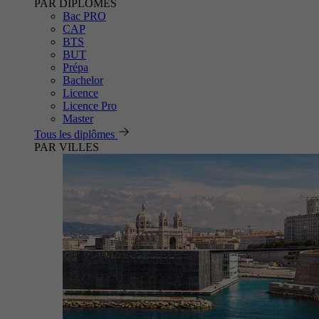
PAR DIPLÔMES
Bac PRO
CAP
BTS
BUT
Prépa
Bachelor
Licence
Licence Pro
Master
Tous les diplômes
PAR VILLES