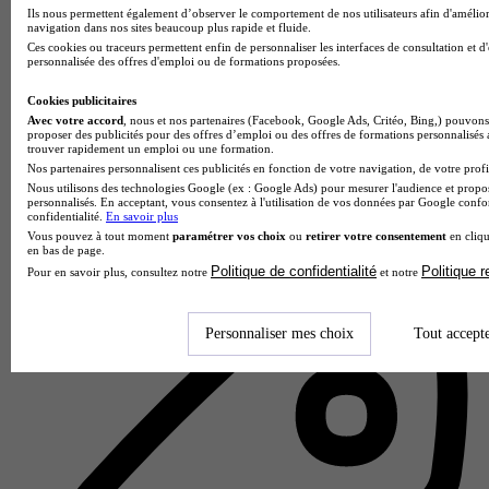
Ils nous permettent également d’observer le comportement de nos utilisateurs afin d'amélior
navigation dans nos sites beaucoup plus rapide et fluide.
Ces cookies ou traceurs permettent enfin de personnaliser les interfaces de consultation et d
personnalisée des offres d'emploi ou de formations proposées.
Cookies publicitaires
Avec votre accord
, nous et nos partenaires (Facebook, Google Ads, Critéo, Bing,) pouvons 
proposer des publicités pour des offres d’emploi ou des offres de formations personnalisés
trouver rapidement un emploi ou une formation.
Nos partenaires personnalisent ces publicités en fonction de votre navigation, de votre profil
H3 HITEMA
Nous utilisons des technologies Google (ex : Google Ads) pour mesurer l'audience et propos
personnalisés. En acceptant, vous consentez à l'utilisation de vos données par Google conf
4.3
confidentialité.
En savoir plus
Vous pouvez à tout moment
paramétrer vos choix
ou
retirer votre consentement
en cliqu
31 avis
en bas de page.
Politique de confidentialité
Politique 
Pour en savoir plus, consultez notre
et notre
Paris 15e
Personnaliser mes choix
Tout accept