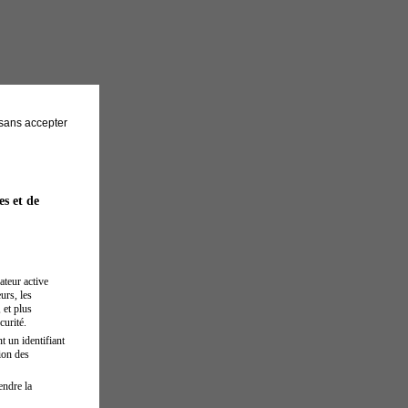
sans accepter
es et de
ateur active
urs, les
 et plus
curité.
t un identifiant
ion des
endre la