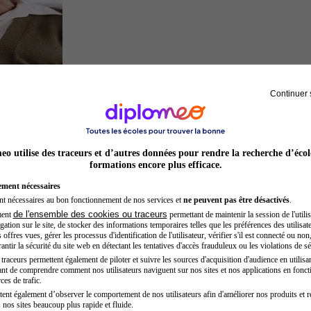
Continuer 
Sage-femme
o utilise des traceurs et d’autres données pour rendre la recherche d’écol
formations encore plus efficace.
ement nécessaires
nt nécessaires au bon fonctionnement de nos services et
ne peuvent pas être désactivés
.
de l'ensemble des cookies ou traceurs
ment
permettant de maintenir la session de l'utilis
ation sur le site, de stocker des informations temporaires telles que les préférences des utilisate
offres vues, gérer les processus d'identification de l'utilisateur, vérifier s'il est connecté ou non,
ntir la sécurité du site web en détectant les tentatives d'accès frauduleux ou les violations de sé
raceurs permettent également de piloter et suivre les sources d'acquisition d'audience en utilisan
nt de comprendre comment nos utilisateurs naviguent sur nos sites et nos applications en fonct
Chef de projet
ces de trafic.
tent également d’observer le comportement de nos utilisateurs afin d'améliorer nos produits et r
 nos sites beaucoup plus rapide et fluide.