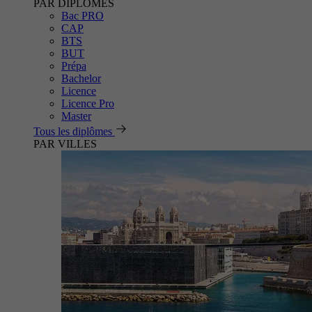
PAR DIPLÔMES
Bac PRO
CAP
BTS
BUT
Prépa
Bachelor
Licence
Licence Pro
Master
Tous les diplômes
PAR VILLES