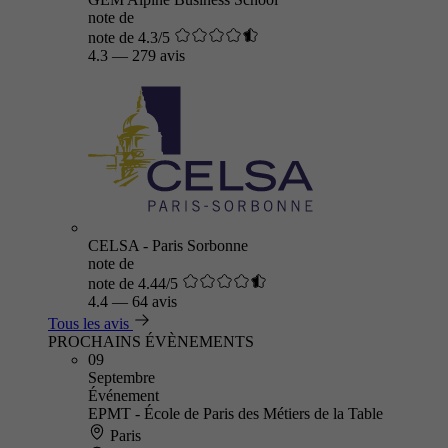
note de
note de 4.3/5
4.3
—
279 avis
CELSA - Paris Sorbonne
note de
note de 4.44/5
4.4
—
64 avis
Tous les avis
PROCHAINS ÉVÈNEMENTS
09
Septembre
Événement
EPMT - École de Paris des Métiers de la Table
Paris