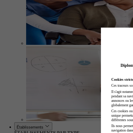
Diplome
Cookies strict
Ces traceurs so
Il s'agit notam
pendant sa navig
annonces ou les 
globalement gara
Ces cookies ou t
unique permetta
différentes sour
Ils nous permet
Établissements
navigation dans
ÉTABLISSEMENTS PAR TYPE