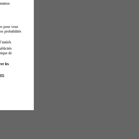
ntation
urs pour vous
os probabilités
’intérêt.
blicités
tique de
er les
ies
.