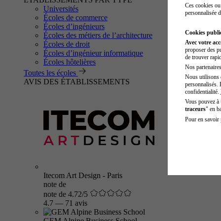
Ces cookies ou 
Universités
personnalisée d
Écoles de commerce
Écoles d’ingénieurs
Cookies public
Écoles des métiers de l’architecture
Avec votre ac
Écoles de droit
proposer des pu
Écoles d’ingénieur informatique
de trouver rapi
Écoles hôtelières
Nos partenaires 
Toutes les écoles
Nous utilisons 
AVIS DES ÉTABLISSEMENTS
personnalisés. 
confidentialité.
Vous pouvez à
traceurs
" en b
Pour en savoir 
Itecom Art Design - Paris
note de
note de 4.72/5
4.7
—
71 avis
GEM Alpine Business School