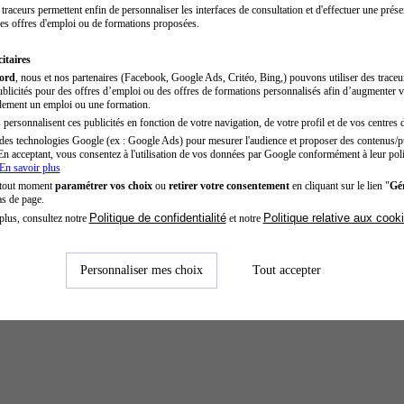
traceurs permettent enfin de personnaliser les interfaces de consultation et d'effectuer une prése
es offres d'emploi ou de formations proposées.
itaires
cord
, nous et nos partenaires (Facebook, Google Ads, Critéo, Bing,) pouvons utiliser des trace
blicités pour des offres d’emploi ou des offres de formations personnalisés afin d’augmenter v
dement un emploi ou une formation.
personnalisent ces publicités en fonction de votre navigation, de votre profil et de vos centres d
des technologies Google (ex : Google Ads) pour mesurer l'audience et proposer des contenus/pu
En acceptant, vous consentez à l'utilisation de vos données par Google conformément à leur poli
En savoir plus
 tout moment
paramétrer vos choix
ou
retirer votre consentement
en cliquant sur le lien "
Gér
as de page.
Politique de confidentialité
Politique relative aux cook
plus, consultez notre
et notre
Personnaliser mes choix
Tout accepter