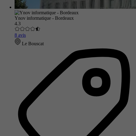
Ynov informatique - Bordeaux
4.3
8 avis
Le Bouscat