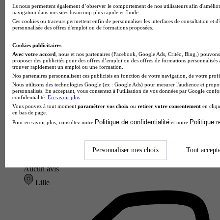
Ils nous permettent également d’observer le comportement de nos utilisateurs afin d'amélior
navigation dans nos sites beaucoup plus rapide et fluide.
Ces cookies ou traceurs permettent enfin de personnaliser les interfaces de consultation et d
personnalisée des offres d'emploi ou de formations proposées.
Cookies publicitaires
Avec votre accord
, nous et nos partenaires (Facebook, Google Ads, Critéo, Bing,) pouvons 
proposer des publicités pour des offres d’emploi ou des offres de formations personnalisés
trouver rapidement un emploi ou une formation.
Nos partenaires personnalisent ces publicités en fonction de votre navigation, de votre profil
Nous utilisons des technologies Google (ex : Google Ads) pour mesurer l'audience et propos
personnalisés. En acceptant, vous consentez à l'utilisation de vos données par Google conf
confidentialité.
En savoir plus
Vous pouvez à tout moment
paramétrer vos choix
ou
retirer votre consentement
en cliqu
en bas de page.
Politique de confidentialité
Politique 
Pour en savoir plus, consultez notre
et notre
EFAB - LILLE
Personnaliser mes choix
Tout accept
Aucun avis
Lille