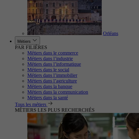
Orléans
Métiers
PAR FILIÈRES
Métiers dans le commerce
Métiers dans l’industrie
Métiers dans l’informatique
Métiers dans le social
Métiers dans l’immobilier
Métiers dans l’agriculture
Métiers dans la banque
Métiers dans la communication
Métiers dans la santé
Tous les métiers
MÉTIERS LES PLUS RECHERCHÉS