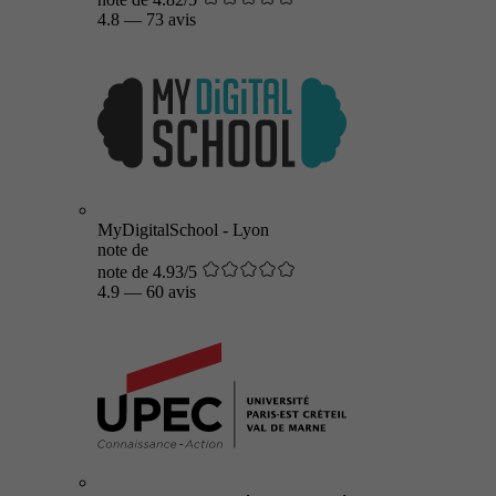
4.8
—
73 avis
MyDigitalSchool - Lyon
note de
note de 4.93/5
4.9
—
60 avis