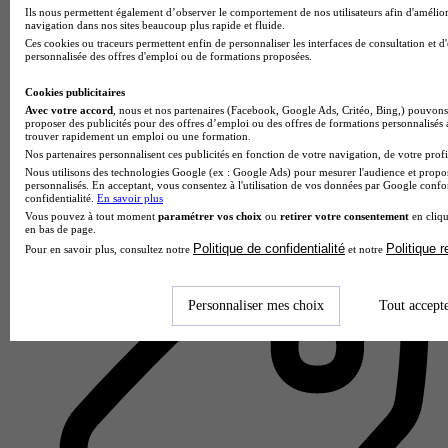
Ils nous permettent également d’observer le comportement de nos utilisateurs afin d'amélior
navigation dans nos sites beaucoup plus rapide et fluide.
Ces cookies ou traceurs permettent enfin de personnaliser les interfaces de consultation et d
personnalisée des offres d'emploi ou de formations proposées.
Cookies publicitaires
Avec votre accord
, nous et nos partenaires (Facebook, Google Ads, Critéo, Bing,) pouvons 
proposer des publicités pour des offres d’emploi ou des offres de formations personnalisés
trouver rapidement un emploi ou une formation.
EEMI - Lyon
Nos partenaires personnalisent ces publicités en fonction de votre navigation, de votre profil
Nous utilisons des technologies Google (ex : Google Ads) pour mesurer l'audience et propos
personnalisés. En acceptant, vous consentez à l'utilisation de vos données par Google conf
Aucun avis
confidentialité.
En savoir plus
Vous pouvez à tout moment
paramétrer vos choix
ou
retirer votre consentement
en cliqu
Lyon 2e
en bas de page.
Politique de confidentialité
Politique 
Pour en savoir plus, consultez notre
et notre
Personnaliser mes choix
Tout accept