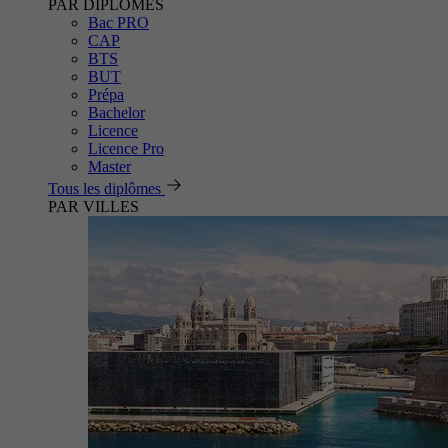
PAR DIPLÔMES
Bac PRO
CAP
BTS
BUT
Prépa
Bachelor
Licence
Licence Pro
Master
Tous les diplômes
PAR VILLES