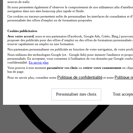
sources de trafic.
IPAG Université Paris Ouest Nanterre La Défense
Ils nous permettent également d’observer le comportement de nos utilisateurs afin d'amélior
3.3
navigation dans nos sites beaucoup plus rapide et fluide.
Ces cookies ou traceurs permettent enfin de personnaliser les interfaces de consultation et d
3 avis
personnalisée des offres d'emploi ou de formations proposées.
Nanterre
Cookies publicitaires
Avec votre accord
, nous et nos partenaires (Facebook, Google Ads, Critéo, Bing,) pouvons 
proposer des publicités pour des offres d’emploi ou des offres de formations personnalisés
trouver rapidement un emploi ou une formation.
Nos partenaires personnalisent ces publicités en fonction de votre navigation, de votre profil
Nous utilisons des technologies Google (ex : Google Ads) pour mesurer l'audience et propos
personnalisés. En acceptant, vous consentez à l'utilisation de vos données par Google conf
confidentialité.
En savoir plus
Vous pouvez à tout moment
paramétrer vos choix
ou
retirer votre consentement
en cliqu
bas de page.
Politique de confidentialité
Politique 
Pour en savoir plus, consultez notre
et notre
Personnaliser mes choix
Tout accept