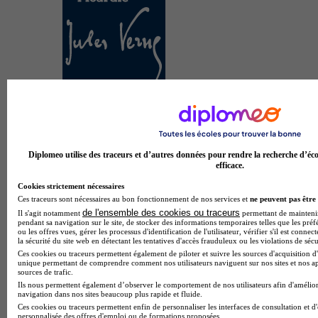
IUT
2.7
9 avis
Diplomeo utilise des traceurs et d’autres données pour rendre la recherche d’éco
Laon
efficace.
Cookies strictement nécessaires
Ces traceurs sont nécessaires au bon fonctionnement de nos services et
ne peuvent pas être 
de l'ensemble des cookies ou traceurs
Il s'agit notamment
permettant de maintenir 
pendant sa navigation sur le site, de stocker des informations temporaires telles que les préf
ou les offres vues, gérer les processus d'identification de l'utilisateur, vérifier s'il est conn
la sécurité du site web en détectant les tentatives d'accès frauduleux ou les violations de sécu
Ces cookies ou traceurs permettent également de piloter et suivre les sources d'acquisition d'
unique permettant de comprendre comment nos utilisateurs naviguent sur nos sites et nos ap
sources de trafic.
Ils nous permettent également d’observer le comportement de nos utilisateurs afin d'amélior
navigation dans nos sites beaucoup plus rapide et fluide.
Ces cookies ou traceurs permettent enfin de personnaliser les interfaces de consultation et d
personnalisée des offres d'emploi ou de formations proposées.