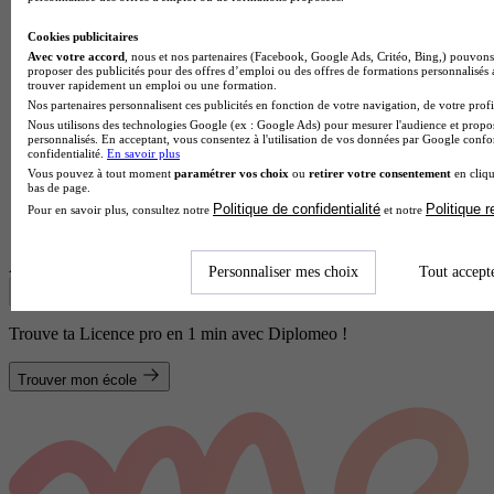
Cookies publicitaires
Avec votre accord
, nous et nos partenaires (Facebook, Google Ads, Critéo, Bing,) pouvons 
proposer des publicités pour des offres d’emploi ou des offres de formations personnalisés
trouver rapidement un emploi ou une formation.
Nos partenaires personnalisent ces publicités en fonction de votre navigation, de votre profil
Nous utilisons des technologies Google (ex : Google Ads) pour mesurer l'audience et propos
personnalisés. En acceptant, vous consentez à l'utilisation de vos données par Google conf
confidentialité.
En savoir plus
Vous pouvez à tout moment
paramétrer vos choix
ou
retirer votre consentement
en cliqu
bas de page.
Institut universitaire de technologie
Politique de confidentialité
Politique 
Pour en savoir plus, consultez notre
et notre
Voir l’établissement
Afficher plus de résultats
Personnaliser mes choix
Tout accept
Trouve ta Licence pro en 1 min avec Diplomeo !
Trouver mon école