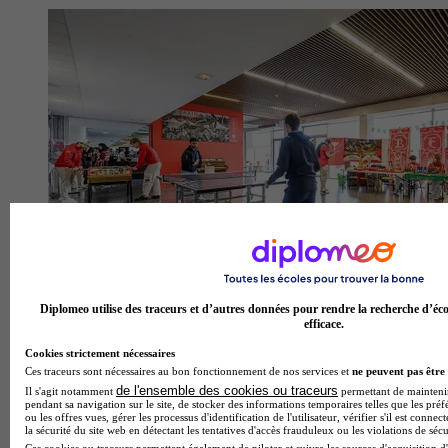
Diplomeo utilise des traceurs et d’autres données pour rendre la recherche d’éco
efficace.
KEDGE Business School Bordeaux
Cookies strictement nécessaires
4.2
Ces traceurs sont nécessaires au bon fonctionnement de nos services et
ne peuvent pas être 
de l'ensemble des cookies ou traceurs
Il s'agit notamment
permettant de maintenir 
21 avis
pendant sa navigation sur le site, de stocker des informations temporaires telles que les préf
ou les offres vues, gérer les processus d'identification de l'utilisateur, vérifier s'il est conn
la sécurité du site web en détectant les tentatives d'accès frauduleux ou les violations de sécu
Bordeaux
Ces cookies ou traceurs permettent également de piloter et suivre les sources d'acquisition d'