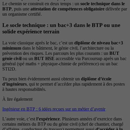
Le chemin se construit en deux temps : un
socle technique dans le
BTP
, puis une
attestation de compétences obligatoire
délivrée par
un organisme certifié.
Le socle technique : un bac+3 dans le BTP ou une
solide expérience terrain
La voie classique après le bac, c’est un
diplôme de niveau bac+3
minimum
dans le bâtiment, le génie civil, l’architecture ou la
prévention des risques. Les parcours les plus courants : un
BUT
génie civil
ou un
BUT HSE
accessible via Parcoursup après un bac
général (spé maths + physique-chimie de préférence) ou un bac
STI2D.
Tu peux bien évidemment aussi obtenir un
diplôme d’école
d’ingénieurs
, qui te permet d’accéder plus rapidement à des postes
à hautes responsabilités.
À lire également
Ingénieur en BTP : 6 idées reçues sur un métier d’avenir
L’autre voie, c’est
l’expérience
. Plusieurs années d’exercice dans
certains métiers du BTP ou du génie civil (chef de chantier, chargé
d’affaires, conducteur de travaux) permettent aussi
d’accéder à la