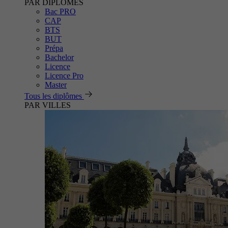
PAR DIPLÔMES
Bac PRO
CAP
BTS
BUT
Prépa
Bachelor
Licence
Licence Pro
Master
Tous les diplômes
PAR VILLES