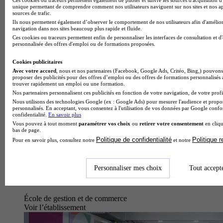
unique permettant de comprendre comment nos utilisateurs naviguent sur nos sites et nos ap
sources de trafic.
Ils nous permettent également d’observer le comportement de nos utilisateurs afin d'amélior
navigation dans nos sites beaucoup plus rapide et fluide.
Ces cookies ou traceurs permettent enfin de personnaliser les interfaces de consultation et d
personnalisée des offres d'emploi ou de formations proposées.
Cookies publicitaires
Avec votre accord
, nous et nos partenaires (Facebook, Google Ads, Critéo, Bing,) pouvons 
proposer des publicités pour des offres d’emploi ou des offres de formations personnalisés
trouver rapidement un emploi ou une formation.
Nos partenaires personnalisent ces publicités en fonction de votre navigation, de votre profil
Nous utilisons des technologies Google (ex : Google Ads) pour mesurer l'audience et propos
personnalisés. En acceptant, vous consentez à l'utilisation de vos données par Google conf
confidentialité.
En savoir plus
Vous pouvez à tout moment
paramétrer vos choix
ou
retirer votre consentement
en cliqu
bas de page.
Politique de confidentialité
Politique 
Pour en savoir plus, consultez notre
et notre
Personnaliser mes choix
Tout accept
École de gestion et de commerce
Voir l’établissement