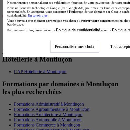
Nos partenaires personnalisent ces publicités en fonction de votre navigation, de votre profil
Nous utilisons des technologies Google (ex : Google Ads) pour mesurer l'audience et propos
personnalisés. En acceptant, vous consentez à l'utilisation de vos données par Google conf
confidentialité.
En savoir plus
Vous pouvez à tout moment
paramétrer vos choix
ou
retirer votre consentement
en cliqu
bas de page.
Politique de confidentialité
Politique 
Pour en savoir plus, consultez notre
et notre
Personnaliser mes choix
Tout accept
Diplômes proposant des formations en
Hôtellerie à Montluçon
CAP Hôtellerie à Montluçon
Formations par domaines à Montluçon
les plus recherchées
Formations Administratif à Montluçon
Formations Agroalimentaire à Montluçon
Formations Architecture à Montluçon
Formations Automobile à Montluçon
Formations Commerce à Montluçon