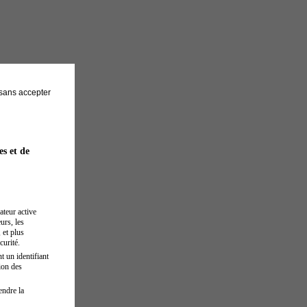
sans accepter
es et de
ateur active
urs, les
 et plus
curité.
t un identifiant
ion des
endre la