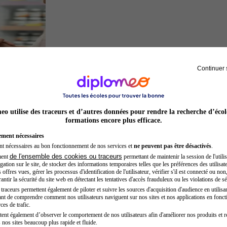
Continuer 
Préparateur en pharmacie
o utilise des traceurs et d’autres données pour rendre la recherche d’écol
formations encore plus efficace.
ement nécessaires
nt nécessaires au bon fonctionnement de nos services et
ne peuvent pas être désactivés
.
de l'ensemble des cookies ou traceurs
ment
permettant de maintenir la session de l'utilis
ation sur le site, de stocker des informations temporaires telles que les préférences des utilisate
offres vues, gérer les processus d'identification de l'utilisateur, vérifier s'il est connecté ou non,
ntir la sécurité du site web en détectant les tentatives d'accès frauduleux ou les violations de sé
raceurs permettent également de piloter et suivre les sources d'acquisition d'audience en utilisan
nt de comprendre comment nos utilisateurs naviguent sur nos sites et nos applications en fonct
Secrétaire médicale
ces de trafic.
tent également d’observer le comportement de nos utilisateurs afin d'améliorer nos produits et r
 nos sites beaucoup plus rapide et fluide.