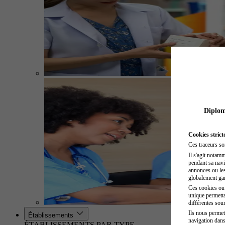
Diplome
Cookies strict
Ces traceurs so
Il s'agit notam
pendant sa navig
annonces ou les 
globalement gara
Ces cookies ou t
unique permetta
différentes sour
Ils nous permet
Établissements
navigation dans
ÉTABLISSEMENTS PAR TYPE