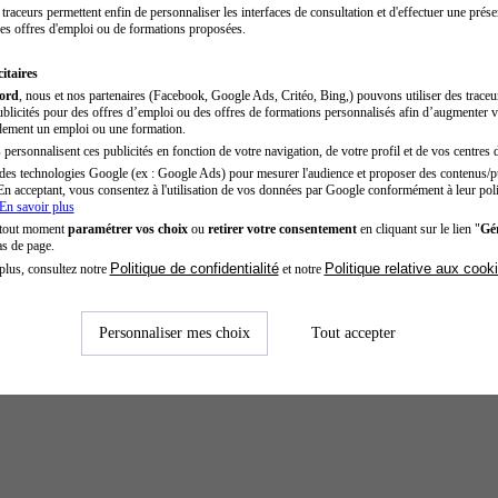
traceurs permettent enfin de personnaliser les interfaces de consultation et d'effectuer une prése
es offres d'emploi ou de formations proposées.
itaires
cord
, nous et nos partenaires (Facebook, Google Ads, Critéo, Bing,) pouvons utiliser des trace
blicités pour des offres d’emploi ou des offres de formations personnalisés afin d’augmenter v
dement un emploi ou une formation.
personnalisent ces publicités en fonction de votre navigation, de votre profil et de vos centres d
des technologies Google (ex : Google Ads) pour mesurer l'audience et proposer des contenus/pu
En acceptant, vous consentez à l'utilisation de vos données par Google conformément à leur poli
En savoir plus
 tout moment
paramétrer vos choix
ou
retirer votre consentement
en cliquant sur le lien "
Gér
as de page.
Politique de confidentialité
Politique relative aux cook
plus, consultez notre
et notre
Personnaliser mes choix
Tout accepter