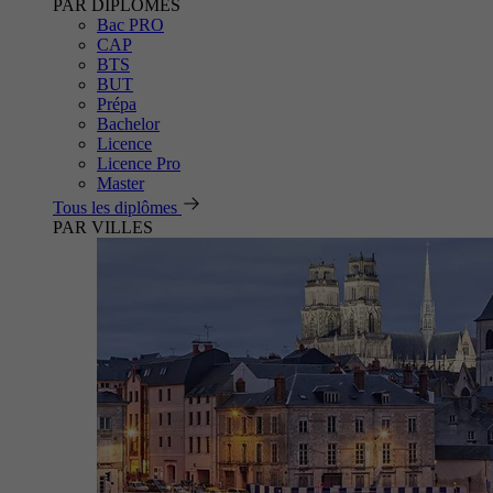
PAR DIPLÔMES
Bac PRO
CAP
BTS
BUT
Prépa
Bachelor
Licence
Licence Pro
Master
Tous les diplômes
PAR VILLES