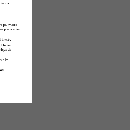
ntation
urs pour vous
os probabilités
’intérêt.
blicités
tique de
er les
ies
.