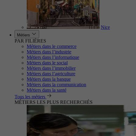
Nice
Métiers
PAR FILIÈRES
Métiers dans le commerce
Métiers dans l’industrie
Métiers dans l’informatique
Métiers dans le social
Métiers dans l’immobilier
Métiers dans l’agriculture
Métiers dans la banque
Métiers dans la communication
Métiers dans la santé
Tous les métiers
MÉTIERS LES PLUS RECHERCHÉS