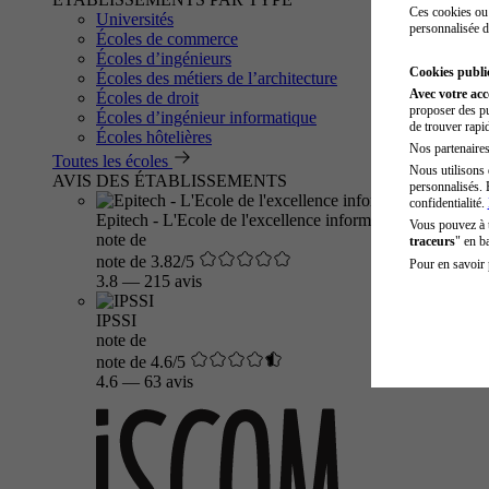
Ces cookies ou 
Universités
personnalisée d
Écoles de commerce
Écoles d’ingénieurs
Cookies public
Écoles des métiers de l’architecture
Avec votre ac
Écoles de droit
proposer des pu
Écoles d’ingénieur informatique
de trouver rapi
Écoles hôtelières
Nos partenaires 
Toutes les écoles
Nous utilisons 
AVIS DES ÉTABLISSEMENTS
personnalisés. 
confidentialité.
Epitech - L'Ecole de l'excellence informatique
Vous pouvez à
note de
traceurs
" en b
note de 3.82/5
Pour en savoir 
3.8
—
215 avis
IPSSI
note de
note de 4.6/5
4.6
—
63 avis