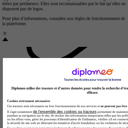
triées par pertinence. Elles sont reconnaissables par le fait qu’elles ne
disposent pas de logos.
Pour plus d’informations, consultez nos
règles de fonctionnement de
la plateforme.
Diplomeo utilise des traceurs et d’autres données pour rendre la recherche d’éco
efficace.
Cookies strictement nécessaires
Ces traceurs sont nécessaires au bon fonctionnement de nos services et
ne peuvent pas être 
de l'ensemble des cookies ou traceurs
Il s'agit notamment
permettant de maintenir 
pendant sa navigation sur le site, de stocker des informations temporaires telles que les préf
ou les offres vues, gérer les processus d'identification de l'utilisateur, vérifier s'il est conn
la sécurité du site web en détectant les tentatives d'accès frauduleux ou les violations de sécu
Ces cookies ou traceurs permettent également de piloter et suivre les sources d'acquisition d'