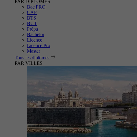
PAR DIPLÔMES
Bac PRO
CAP
BTS
BUT
Prépa
Bachelor
Licence
Licence Pro
Master
Tous les diplômes
PAR VILLES