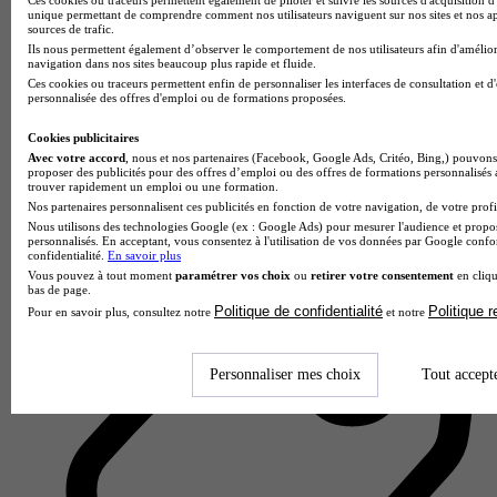
unique permettant de comprendre comment nos utilisateurs naviguent sur nos sites et nos ap
sources de trafic.
Ils nous permettent également d’observer le comportement de nos utilisateurs afin d'amélior
navigation dans nos sites beaucoup plus rapide et fluide.
Ces cookies ou traceurs permettent enfin de personnaliser les interfaces de consultation et d
personnalisée des offres d'emploi ou de formations proposées.
Cookies publicitaires
Lycée polyvalent Paul Constans
Avec votre accord
4.0
, nous et nos partenaires (Facebook, Google Ads, Critéo, Bing,) pouvons 
proposer des publicités pour des offres d’emploi ou des offres de formations personnalisés
trouver rapidement un emploi ou une formation.
1 avis
Nos partenaires personnalisent ces publicités en fonction de votre navigation, de votre profil
Nous utilisons des technologies Google (ex : Google Ads) pour mesurer l'audience et propos
Montluçon
personnalisés. En acceptant, vous consentez à l'utilisation de vos données par Google conf
confidentialité.
En savoir plus
Vous pouvez à tout moment
paramétrer vos choix
ou
retirer votre consentement
en cliqu
bas de page.
Politique de confidentialité
Politique 
Pour en savoir plus, consultez notre
et notre
Personnaliser mes choix
Tout accept