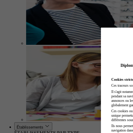
Diplome
Cookies strict
Ces traceurs so
Il s'agit notam
pendant sa navig
annonces ou les 
globalement gara
Ces cookies ou t
unique permetta
différentes sour
Ils nous permet
Établissements
navigation dans
ÉTABLISSEMENTS PAR TYPE