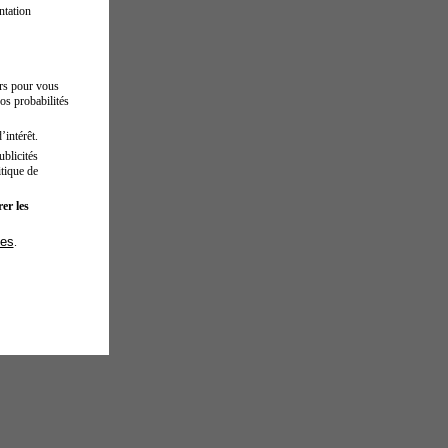
ntation
urs pour vous
os probabilités
’intérêt.
blicités
tique de
er les
ies
.