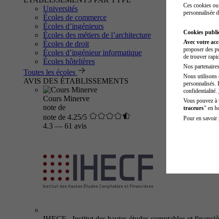
Ces cookies ou 
Universités
personnalisée d
Écoles de commerce
Écoles d’ingénieurs
Cookies public
Écoles des métiers de l’architecture
Avec votre ac
Écoles de droit
proposer des pu
Écoles d’ingénieur informatique
de trouver rapi
Écoles hôtelières
Nos partenaires 
Toutes les écoles
Nous utilisons 
AVIS DES ÉTABLISSEMENTS
personnalisés. 
confidentialité.
Cours Minerve
Vous pouvez à
note de
traceurs
" en b
note de 4.25/5
Pour en savoir 
4.3
—
61 avis
IHECF - Institut des hautes études comptables et financiè