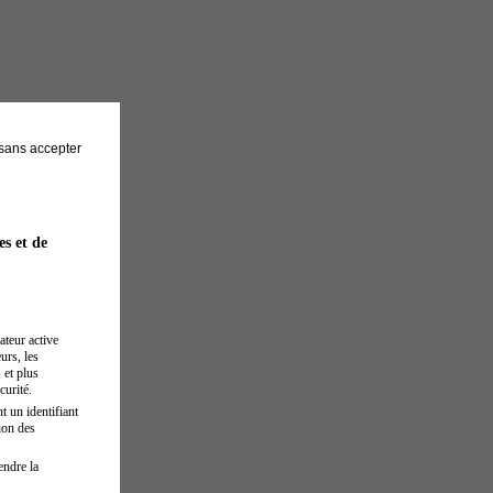
sans accepter
es et de
ateur active
urs, les
 et plus
curité.
t un identifiant
ion des
endre la