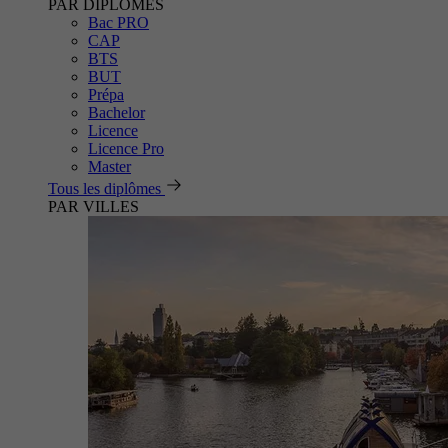
PAR DIPLÔMES
Bac PRO
CAP
BTS
BUT
Prépa
Bachelor
Licence
Licence Pro
Master
Tous les diplômes
PAR VILLES