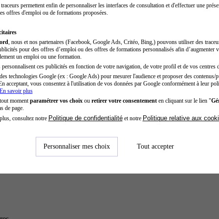
traceurs permettent enfin de personnaliser les interfaces de consultation et d'effectuer une prése
es offres d'emploi ou de formations proposées.
itaires
cord
, nous et nos partenaires (Facebook, Google Ads, Critéo, Bing,) pouvons utiliser des trace
blicités pour des offres d’emploi ou des offres de formations personnalisés afin d’augmenter v
dement un emploi ou une formation.
personnalisent ces publicités en fonction de votre navigation, de votre profil et de vos centres d
des technologies Google (ex : Google Ads) pour mesurer l'audience et proposer des contenus/pu
En acceptant, vous consentez à l'utilisation de vos données par Google conformément à leur poli
En savoir plus
 tout moment
paramétrer vos choix
ou
retirer votre consentement
en cliquant sur le lien "
Gér
as de page.
Politique de confidentialité
Politique relative aux cook
plus, consultez notre
et notre
Personnaliser mes choix
Tout accepter
res