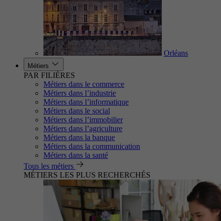
Orléans
Métiers
PAR FILIÈRES
Métiers dans le commerce
Métiers dans l’industrie
Métiers dans l’informatique
Métiers dans le social
Métiers dans l’immobilier
Métiers dans l’agriculture
Métiers dans la banque
Métiers dans la communication
Métiers dans la santé
Tous les métiers
MÉTIERS LES PLUS RECHERCHÉS