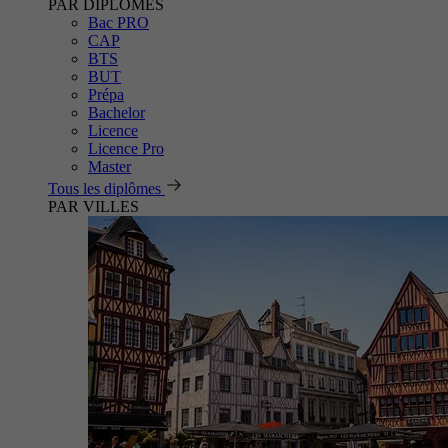
PAR DIPLÔMES
Bac PRO
CAP
BTS
BUT
Prépa
Bachelor
Licence
Licence Pro
Master
Tous les diplômes
PAR VILLES