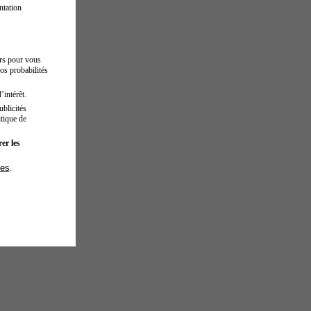
ntation
urs pour vous
os probabilités
’intérêt.
blicités
tique de
er les
ies
.