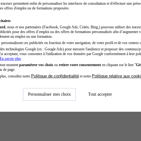
traceurs permettent enfin de personnaliser les interfaces de consultation et d'effectuer une prése
es offres d'emploi ou de formations proposées.
itaires
cord
, nous et nos partenaires (Facebook, Google Ads, Critéo, Bing,) pouvons utiliser des trace
blicités pour des offres d’emploi ou des offres de formations personnalisés afin d’augmenter v
dement un emploi ou une formation.
personnalisent ces publicités en fonction de votre navigation, de votre profil et de vos centres d
des technologies Google (ex : Google Ads) pour mesurer l'audience et proposer des contenus/pu
En acceptant, vous consentez à l'utilisation de vos données par Google conformément à leur poli
En savoir plus
 tout moment
paramétrer vos choix
ou
retirer votre consentement
en cliquant sur le lien "
Gér
as de page.
Politique de confidentialité
Politique relative aux cook
plus, consultez notre
et notre
Personnaliser mes choix
Tout accepter