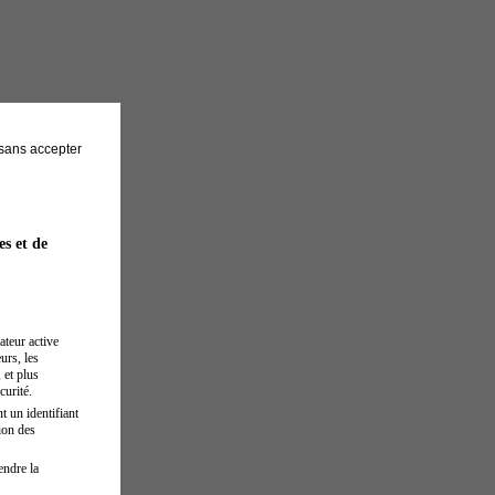
sans accepter
es et de
ateur active
urs, les
 et plus
curité.
t un identifiant
ion des
endre la