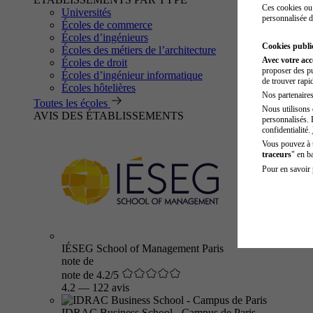
Ces cookies ou 
Universités
personnalisée d
Écoles de commerce
Écoles d’ingénieurs
Cookies public
Écoles des métiers de l’architecture
Avec votre ac
Écoles de droit
proposer des pu
Écoles d’ingénieur informatique
de trouver rapi
Écoles hôtelières
Nos partenaires 
Toutes les écoles
Nous utilisons 
AVIS DES ÉTABLISSEMENTS
personnalisés. 
confidentialité.
Vous pouvez à
traceurs
" en b
Pour en savoir 
IÉSEG School of Management Paris
note de
note de 4.2/5
4.2
—
122 avis
IDRAC Business School - Campus de Paris