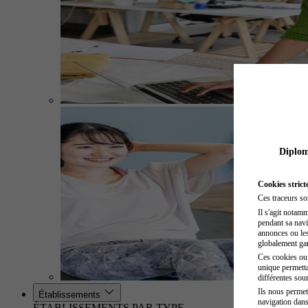
Diplome
Cookies strict
Ces traceurs so
Il s'agit notam
pendant sa navig
annonces ou les 
globalement gara
Ces cookies ou t
unique permetta
différentes sour
Ils nous permet
Établissements
navigation dans
ÉTABLISSEMENTS PAR TYPE