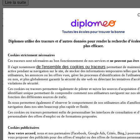
Lire la suite
Découvre les métiers auxquels tu auras
C
accès
Devenir manager de rayon
Diplomeo utilise des traceurs et d’autres données pour rendre la recherche d’école
Devenir chef de rayon
plus efficace.
Devenir chef de secteur
Devenir chef de rayon luxe
Cookies strictement nécessaires
Devenir responsable de rayon
Ces traceurs sont nécessaires au bon fonctionnement de nos services et
ne peuvent pas être 
de l'ensemble des cookies ou traceurs
Il s'agit notamment
permettant de maintenir 
active pendant sa navigation sur le site, de stocker des informations temporaires telles que l
Les intitulés de diplôme les plus
utilisateurs, les annonces ou les offres vues, gérer les processus d'identification de l'utilisateu
ou non, et plus globalement garantir la sécurité du site web en détectant les tentatives d'acc
recherchés
violations de sécurité.
Ces cookies ou traceurs permettent également de piloter et suivre les sources d'acquisition d
identifiant unique permettant de comprendre comment nos utilisateurs naviguent sur nos site
Master Marketing Digital
fonction des différentes sources de trafic.
BTS Ndrc
Ils nous permettent également d’observer le comportement de nos utilisateurs afin d'amélior
BTS Mco
navigation dans nos sites beaucoup plus rapide et fluide.
Master Data science
Ces cookies ou traceurs permettent enfin de personnaliser les interfaces de consultation et d
personnalisée des offres d'emploi ou de formations proposées.
Master Meef
MBA International Business
Cookies publicitaires
BTS Sam
Avec votre accord
, nous et nos partenaires (Facebook, Google Ads, Critéo, Bing,) pouvons 
BTS Sio
vous proposer des publicités pour des offres d’emploi ou des offres de formations personna