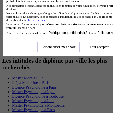
BTS Communication
probabilités de trouver rapidement un emploi ou une formation.
BTS Esf
Nos partenaires personnalisent ces publicités en fonction de votre navigation, de votre profi
Licence Science de l education
d’intérêt.
BTS Pi
Nous utilisons des technologies Google (ex : Google Ads) pour mesurer l'audience et propos
personnalisés. En acceptant, vous consentez à l'utilisation de vos données par Google conf
Master International Business
de confidentialité.
En savoir plus
BTS Sp3s
Vous pouvez à tout moment
paramétrer vos choix
ou
retirer votre consentement
en cliqu
BAC Pro Assp
traceurs
" en bas de page.
BTS Gpme
Politique de confidentialité
Politique 
Pour en savoir plus, consultez notre
et notre
Master MA
BTS Dietetique
Master Mass
Personnaliser mes choix
Tout accepter
Cap Cuisine
Les intitulés de diplôme par ville les plus
recherchés
Master Meef à Lille
Prépa Medecine à Paris
Licence Psychologie à Paris
Master Psychologie à Lyon
Licence Psychologie à Toulouse
Master Psychologie à Lille
Master Psychologie à Montpellier
Master Psychologie à Paris