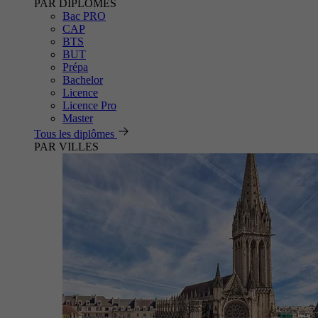
PAR DIPLÔMES
Bac PRO
CAP
BTS
BUT
Prépa
Bachelor
Licence
Licence Pro
Master
Tous les diplômes
PAR VILLES