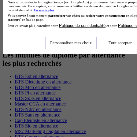
Nous utilisons des technologies Google (ex : Google Ads) pour mesurer l'audience et propos
BTS Tourisme à Paris
personnalisés. En acceptant, vous consentez à l'utilisation de vos données par Google conf
BTS Tourisme à Toulouse
de confidentialité.
En savoir plus
Licence Psychologie à Lille
Vous pouvez à tout moment
paramétrer vos choix
ou
retirer votre consentement
en cliqu
Master Informatique à Paris
traceurs
" en bas de page.
BTS Communication à Bordeaux
Politique de confidentialité
Politique 
Pour en savoir plus, consultez notre
et notre
Master Psychologie à Angers
BTS Communication à Lyon
BTS Ndrc à Lyon
Personnaliser mes choix
Tout accepter
Les intitulés de diplôme par alternance
les plus recherchés
BTS Esf en alternance
BTS Dietetique en alternance
BTS Mco en alternance
BTS Pi en alternance
BTS Sp3s en alternance
Master CCA en alternance
BTS Ndrc en alternance
BTS Sam en alternance
Cap Fleuriste en alternance
BTS Sio en alternance
MSc Marketing Digital en alternance
BTS Gpme en alternance