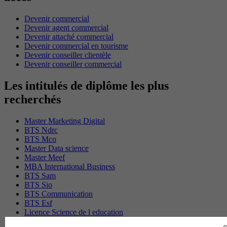
Devenir commercial
Devenir agent commercial
Devenir attaché commercial
Devenir commercial en tourisme
Devenir conseiller clientèle
Devenir conseiller commercial
Les intitulés de diplôme les plus
recherchés
Master Marketing Digital
BTS Ndrc
BTS Mco
Master Data science
Master Meef
MBA International Business
BTS Sam
BTS Sio
BTS Communication
BTS Esf
Licence Science de l education
BTS Pi