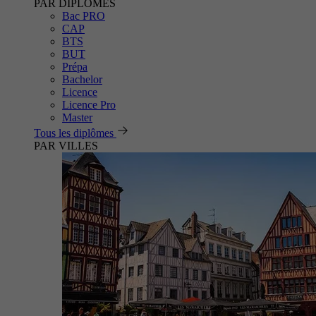
PAR DIPLÔMES
Bac PRO
CAP
BTS
BUT
Prépa
Bachelor
Licence
Licence Pro
Master
Tous les diplômes
PAR VILLES