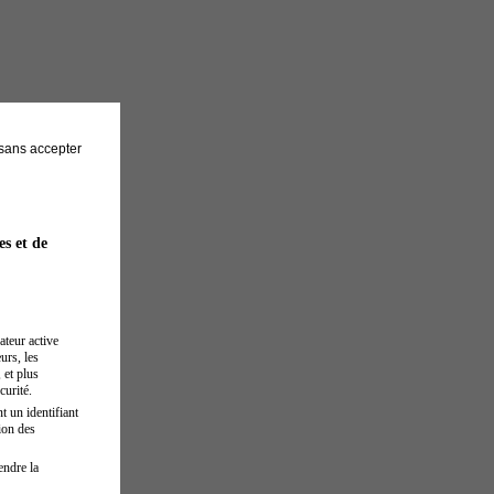
sans accepter
es et de
ateur active
urs, les
 et plus
curité.
t un identifiant
ion des
endre la