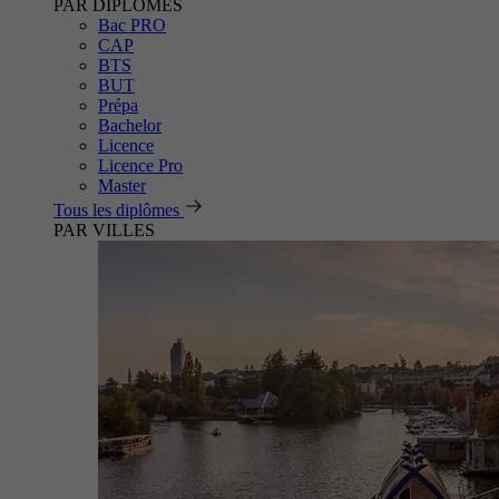
PAR DIPLÔMES
Bac PRO
CAP
BTS
BUT
Prépa
Bachelor
Licence
Licence Pro
Master
Tous les diplômes
PAR VILLES