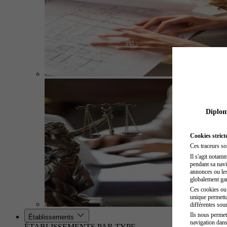
Diplome
Cookies strict
Ces traceurs so
Il s'agit notam
pendant sa navig
annonces ou les 
globalement gara
Ces cookies ou t
unique permetta
différentes sour
Ils nous permet
Établissements
navigation dans
ÉTABLISSEMENTS PAR TYPE