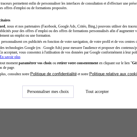
traceurs permettent enfin de personnaliser les interfaces de consultation et d'effectuer une prése
es offres d'emploi ou de formations proposées.
itaires
cord
, nous et nos partenaires (Facebook, Google Ads, Critéo, Bing,) pouvons utiliser des trace
blicités pour des offres d’emploi ou des offres de formations personnalisés afin d’augmenter v
dement un emploi ou une formation.
personnalisent ces publicités en fonction de votre navigation, de votre profil et de vos centres d
des technologies Google (ex : Google Ads) pour mesurer l'audience et proposer des contenus/pu
En acceptant, vous consentez à l'utilisation de vos données par Google conformément à leur poli
En savoir plus
 tout moment
paramétrer vos choix
ou
retirer votre consentement
en cliquant sur le lien "
Gér
as de page.
Politique de confidentialité
Politique relative aux cook
plus, consultez notre
et notre
Personnaliser mes choix
Tout accepter