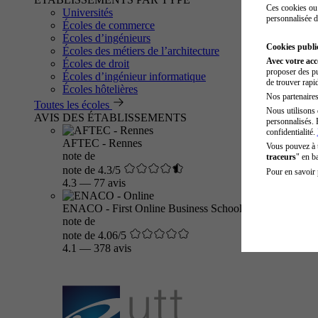
Ces cookies ou 
Universités
personnalisée d
Écoles de commerce
Écoles d’ingénieurs
Cookies public
Écoles des métiers de l’architecture
Avec votre ac
Écoles de droit
proposer des pu
Écoles d’ingénieur informatique
de trouver rapi
Écoles hôtelières
Nos partenaires 
Toutes les écoles
Nous utilisons 
AVIS DES ÉTABLISSEMENTS
personnalisés. 
confidentialité.
AFTEC - Rennes
Vous pouvez à
note de
traceurs
" en b
note de 4.3/5
Pour en savoir 
4.3
—
77 avis
ENACO - First Online Business School
note de
note de 4.06/5
4.1
—
378 avis