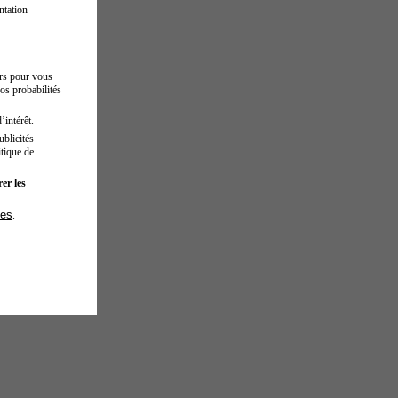
ntation
urs pour vous
os probabilités
’intérêt.
blicités
tique de
er les
ies
.