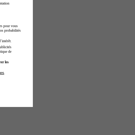
ntation
urs pour vous
os probabilités
’intérêt.
blicités
tique de
er les
ies
.