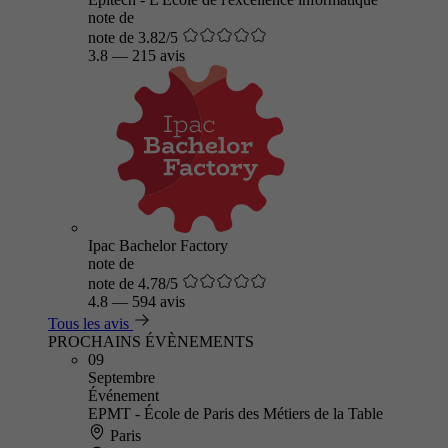
note de
note de 3.82/5
3.8
—
215 avis
Ipac Bachelor Factory
note de
note de 4.78/5
4.8
—
594 avis
Tous les avis
PROCHAINS ÉVÈNEMENTS
09
Septembre
Événement
EPMT - École de Paris des Métiers de la Table
Paris