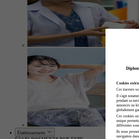
Diplome
Cookies strict
Ces traceurs so
Il s'agit notam
pendant sa navig
annonces ou les 
globalement gara
Ces cookies ou t
unique permetta
différentes sour
Ils nous permet
Établissements
navigation dans
ÉTABLISSEMENTS PAR TYPE