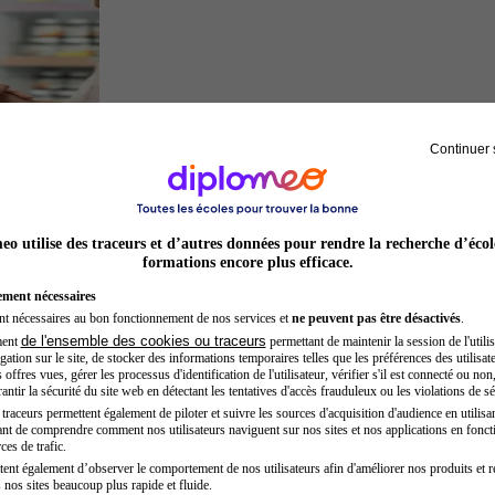
Continuer 
Préparateur en pharmacie
o utilise des traceurs et d’autres données pour rendre la recherche d’écol
formations encore plus efficace.
ement nécessaires
nt nécessaires au bon fonctionnement de nos services et
ne peuvent pas être désactivés
.
de l'ensemble des cookies ou traceurs
ment
permettant de maintenir la session de l'utilis
ation sur le site, de stocker des informations temporaires telles que les préférences des utilisate
offres vues, gérer les processus d'identification de l'utilisateur, vérifier s'il est connecté ou non,
ntir la sécurité du site web en détectant les tentatives d'accès frauduleux ou les violations de sé
raceurs permettent également de piloter et suivre les sources d'acquisition d'audience en utilisan
nt de comprendre comment nos utilisateurs naviguent sur nos sites et nos applications en fonct
Préparateur physique
ces de trafic.
tent également d’observer le comportement de nos utilisateurs afin d'améliorer nos produits et r
 nos sites beaucoup plus rapide et fluide.