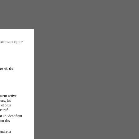
sans accepter
es et de
ateur active
urs, les
 et plus
curité.
t un identifiant
ion des
endre la