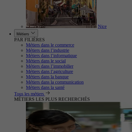
Nice
Métiers
PAR FILIÈRES
Métiers dans le commerce
Métiers dans l’industrie
Métiers dans l’informatique
Métiers dans le social
Métiers dans l’immobilier
Métiers dans l’agriculture
Métiers dans la banque
Métiers dans la communication
Métiers dans la santé
Tous les métiers
MÉTIERS LES PLUS RECHERCHÉS