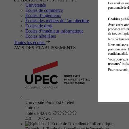
Ces cookies ou 
Universités
personnalisée d
Écoles de commerce
Écoles d’ingénieurs
Cookies public
Écoles des métiers de l’architecture
Avec votre ac
Écoles de droit
proposer des pu
Écoles d’ingénieur informatique
de trouver rapi
Écoles hôtelières
Nos partenaires 
Toutes les écoles
Nous utilisons 
AVIS DES ÉTABLISSEMENTS
personnalisés. 
confidentialité.
Vous pouvez à
traceurs
" en b
Pour en savoir 
Université Paris Est Créteil
note de
note de 4.01/5
4.0
—
207 avis
Epitech - L'Ecole de l'excellence informatique