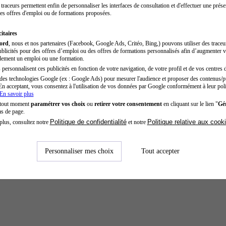
traceurs permettent enfin de personnaliser les interfaces de consultation et d'effectuer une prése
es offres d'emploi ou de formations proposées.
itaires
cord
, nous et nos partenaires (Facebook, Google Ads, Critéo, Bing,) pouvons utiliser des trace
blicités pour des offres d’emploi ou des offres de formations personnalisés afin d’augmenter v
dement un emploi ou une formation.
personnalisent ces publicités en fonction de votre navigation, de votre profil et de vos centres d
des technologies Google (ex : Google Ads) pour mesurer l'audience et proposer des contenus/pu
En acceptant, vous consentez à l'utilisation de vos données par Google conformément à leur poli
En savoir plus
 tout moment
paramétrer vos choix
ou
retirer votre consentement
en cliquant sur le lien "
Gér
as de page.
Politique de confidentialité
Politique relative aux cook
plus, consultez notre
et notre
Personnaliser mes choix
Tout accepter