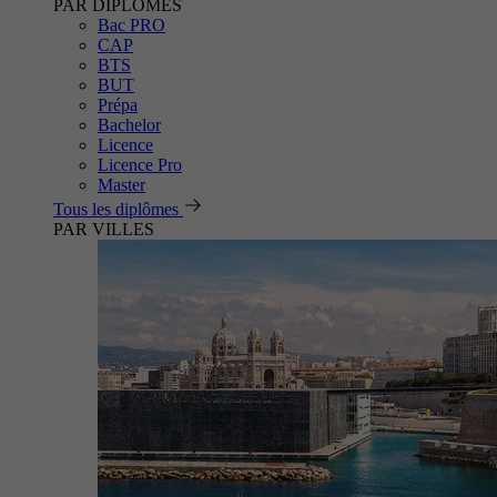
PAR DIPLÔMES
Bac PRO
CAP
BTS
BUT
Prépa
Bachelor
Licence
Licence Pro
Master
Tous les diplômes
PAR VILLES