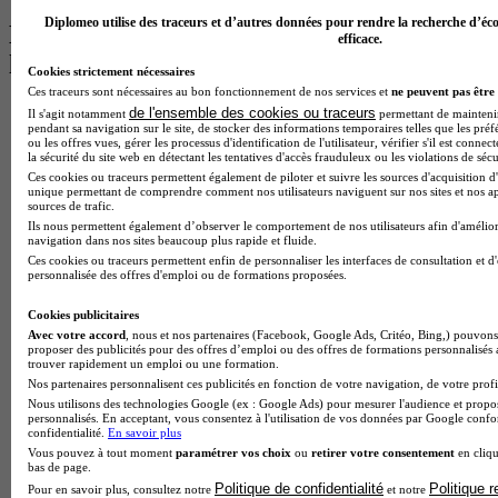
Diplomeo utilise des traceurs et d’autres données pour rendre la recherche d’éco
Les intitulés de diplôme par alternance
efficace.
les plus recherchés
Cookies strictement nécessaires
Ces traceurs sont nécessaires au bon fonctionnement de nos services et
ne peuvent pas être 
BTS Esf en alternance
de l'ensemble des cookies ou traceurs
Il s'agit notamment
permettant de maintenir 
pendant sa navigation sur le site, de stocker des informations temporaires telles que les préf
BTS Dietetique en alternance
ou les offres vues, gérer les processus d'identification de l'utilisateur, vérifier s'il est conn
BTS Mco en alternance
la sécurité du site web en détectant les tentatives d'accès frauduleux ou les violations de sécu
BTS Pi en alternance
Ces cookies ou traceurs permettent également de piloter et suivre les sources d'acquisition d'
BTS Sp3s en alternance
unique permettant de comprendre comment nos utilisateurs naviguent sur nos sites et nos ap
sources de trafic.
Master CCA en alternance
Ils nous permettent également d’observer le comportement de nos utilisateurs afin d'amélior
BTS Ndrc en alternance
navigation dans nos sites beaucoup plus rapide et fluide.
BTS Sam en alternance
Ces cookies ou traceurs permettent enfin de personnaliser les interfaces de consultation et d
Cap Fleuriste en alternance
personnalisée des offres d'emploi ou de formations proposées.
BTS Sio en alternance
MSc Marketing Digital en alternance
Cookies publicitaires
BTS Gpme en alternance
Avec votre accord
, nous et nos partenaires (Facebook, Google Ads, Critéo, Bing,) pouvons 
proposer des publicités pour des offres d’emploi ou des offres de formations personnalisés
Cap Electricien en alternance
trouver rapidement un emploi ou une formation.
BTS Gpn en alternance
Nos partenaires personnalisent ces publicités en fonction de votre navigation, de votre profil
BTS Domotique en alternance
Nous utilisons des technologies Google (ex : Google Ads) pour mesurer l'audience et propos
BAC Pro Agora en alternance
personnalisés. En acceptant, vous consentez à l'utilisation de vos données par Google conf
BTS Sta en alternance
confidentialité.
En savoir plus
BTS Iris en alternance
Vous pouvez à tout moment
paramétrer vos choix
ou
retirer votre consentement
en cliqu
bas de page.
BTS Tpl en alternance
Politique de confidentialité
Politique 
Pour en savoir plus, consultez notre
et notre
BTS Ati en alternance