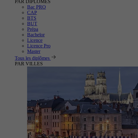
PAR DIPLÔMES
Bac PRO
CAP
BTS
BUT
Prépa
Bachelor
Licence
Licence Pro
Master
Tous les diplômes
PAR VILLES