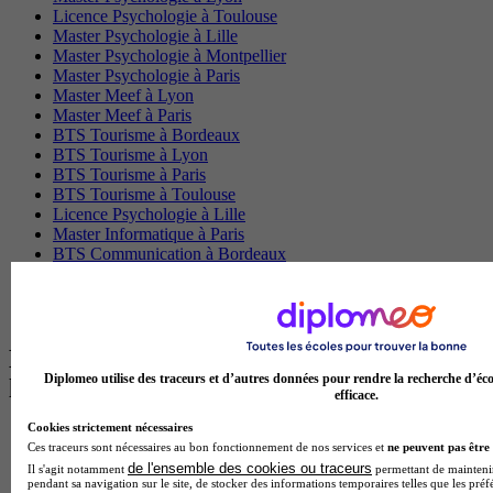
Licence Psychologie à Toulouse
Master Psychologie à Lille
Master Psychologie à Montpellier
Master Psychologie à Paris
Master Meef à Lyon
Master Meef à Paris
BTS Tourisme à Bordeaux
BTS Tourisme à Lyon
BTS Tourisme à Paris
BTS Tourisme à Toulouse
Licence Psychologie à Lille
Master Informatique à Paris
BTS Communication à Bordeaux
Master Psychologie à Angers
BTS Communication à Lyon
BTS Ndrc à Lyon
Les intitulés de diplôme par alternance
Diplomeo utilise des traceurs et d’autres données pour rendre la recherche d’éco
les plus recherchés
efficace.
Cookies strictement nécessaires
BTS Esf en alternance
Ces traceurs sont nécessaires au bon fonctionnement de nos services et
ne peuvent pas être 
BTS Dietetique en alternance
de l'ensemble des cookies ou traceurs
Il s'agit notamment
permettant de maintenir 
BTS Mco en alternance
pendant sa navigation sur le site, de stocker des informations temporaires telles que les préf