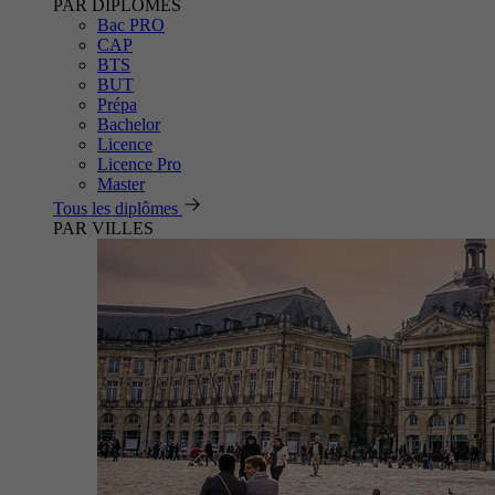
PAR DIPLÔMES
Bac PRO
CAP
BTS
BUT
Prépa
Bachelor
Licence
Licence Pro
Master
Tous les diplômes
PAR VILLES