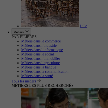
Lille
Métiers
PAR FILIÈRES
Métiers dans le commerce
Métiers dans l’industrie
Métiers dans l’informatique
Métiers dans le social
Métiers dans l’immobilier
Métiers dans l’agriculture
Métiers dans la banque
Métiers dans la communication
Métiers dans la santé
Tous les métiers
MÉTIERS LES PLUS RECHERCHÉS