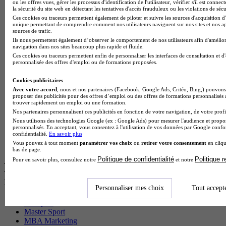
BTS Pi en alternance
ou les offres vues, gérer les processus d'identification de l'utilisateur, vérifier s'il est conn
la sécurité du site web en détectant les tentatives d'accès frauduleux ou les violations de sécu
BTS Sp3s en alternance
Ces cookies ou traceurs permettent également de piloter et suivre les sources d'acquisition d'
Master CCA en alternance
unique permettant de comprendre comment nos utilisateurs naviguent sur nos sites et nos ap
BTS Ndrc en alternance
sources de trafic.
BTS Sam en alternance
Ils nous permettent également d’observer le comportement de nos utilisateurs afin d'amélior
Cap Fleuriste en alternance
navigation dans nos sites beaucoup plus rapide et fluide.
BTS Sio en alternance
Ces cookies ou traceurs permettent enfin de personnaliser les interfaces de consultation et d
personnalisée des offres d'emploi ou de formations proposées.
MSc Marketing Digital en alternance
BTS Gpme en alternance
Cookies publicitaires
Cap Electricien en alternance
Avec votre accord
, nous et nos partenaires (Facebook, Google Ads, Critéo, Bing,) pouvons 
BTS Gpn en alternance
proposer des publicités pour des offres d’emploi ou des offres de formations personnalisés
BTS Domotique en alternance
trouver rapidement un emploi ou une formation.
BAC Pro Agora en alternance
Nos partenaires personnalisent ces publicités en fonction de votre navigation, de votre profil
BTS Sta en alternance
Nous utilisons des technologies Google (ex : Google Ads) pour mesurer l'audience et propos
BTS Iris en alternance
personnalisés. En acceptant, vous consentez à l'utilisation de vos données par Google conf
confidentialité.
En savoir plus
BTS Tpl en alternance
Vous pouvez à tout moment
paramétrer vos choix
ou
retirer votre consentement
en cliqu
BTS Ati en alternance
bas de page.
Politique de confidentialité
Politique 
Pour en savoir plus, consultez notre
et notre
Les diplômes par filière les plus
recherchés
Personnaliser mes choix
Tout accept
CS Sport
Master Sport
MBA Marketing