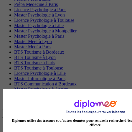
Prépa Medecine à Paris
Licence Psychologie à Paris
Master Psychologie à Lyon
Licence Psychologie à Toulouse
Master Psychologie à Lille
Master Psychologie à Montpellier
Master Psychologie à Paris
Master Meef à Lyon
Master Meef à Paris
BTS Tourisme à Bordeaux
BTS Tourisme à Lyon
BTS Tourisme à Paris
BTS Tourisme à Toulouse
Licence Psychologie à Lille
Master Informatique à Paris
BTS Communication à Bordeaux
Master Psychologie à Angers
BTS Communication à Lyon
BTS Ndrc à Lyon
Les intitulés de diplôme par alternance
les plus recherchés
Diplomeo utilise des traceurs et d’autres données pour rendre la recherche d’éco
efficace.