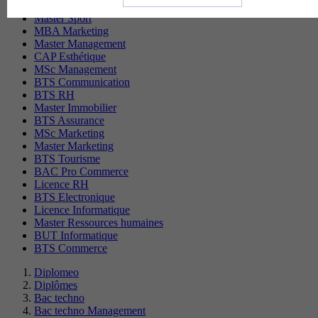
CS Sport
Master Sport
MBA Marketing
Master Management
CAP Esthétique
MSc Management
BTS Communication
BTS RH
Master Immobilier
BTS Assurance
MSc Marketing
Master Marketing
BTS Tourisme
BAC Pro Commerce
Licence RH
BTS Electronique
Licence Informatique
Master Ressources humaines
BUT Informatique
BTS Commerce
Diplomeo
Diplômes
Bac techno
Bac techno Management