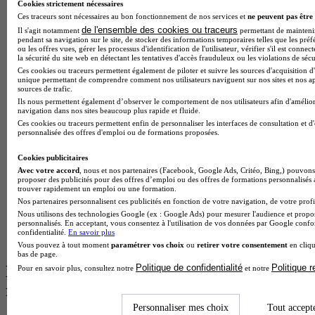
BTS Esf en alternance
Cookies strictement nécessaires
BTS Dietetique en alternance
Ces traceurs sont nécessaires au bon fonctionnement de nos services et
ne peuvent pas être 
BTS Mco en alternance
de l'ensemble des cookies ou traceurs
Il s'agit notamment
permettant de maintenir 
BTS Pi en alternance
pendant sa navigation sur le site, de stocker des informations temporaires telles que les préf
ou les offres vues, gérer les processus d'identification de l'utilisateur, vérifier s'il est conn
BTS Sp3s en alternance
la sécurité du site web en détectant les tentatives d'accès frauduleux ou les violations de sécu
Master CCA en alternance
Ces cookies ou traceurs permettent également de piloter et suivre les sources d'acquisition d'
BTS Ndrc en alternance
unique permettant de comprendre comment nos utilisateurs naviguent sur nos sites et nos ap
BTS Sam en alternance
sources de trafic.
Cap Fleuriste en alternance
Ils nous permettent également d’observer le comportement de nos utilisateurs afin d'amélior
navigation dans nos sites beaucoup plus rapide et fluide.
BTS Sio en alternance
Ces cookies ou traceurs permettent enfin de personnaliser les interfaces de consultation et d
MSc Marketing Digital en alternance
personnalisée des offres d'emploi ou de formations proposées.
BTS Gpme en alternance
Cap Electricien en alternance
Cookies publicitaires
BTS Gpn en alternance
Avec votre accord
, nous et nos partenaires (Facebook, Google Ads, Critéo, Bing,) pouvons 
BTS Domotique en alternance
proposer des publicités pour des offres d’emploi ou des offres de formations personnalisés
trouver rapidement un emploi ou une formation.
BAC Pro Agora en alternance
Nos partenaires personnalisent ces publicités en fonction de votre navigation, de votre profil
BTS Sta en alternance
Nous utilisons des technologies Google (ex : Google Ads) pour mesurer l'audience et propos
BTS Iris en alternance
personnalisés. En acceptant, vous consentez à l'utilisation de vos données par Google conf
BTS Tpl en alternance
confidentialité.
En savoir plus
BTS Ati en alternance
Vous pouvez à tout moment
paramétrer vos choix
ou
retirer votre consentement
en cliqu
bas de page.
Politique de confidentialité
Politique 
Les diplômes par filière les plus
Pour en savoir plus, consultez notre
et notre
recherchés
Personnaliser mes choix
Tout accept