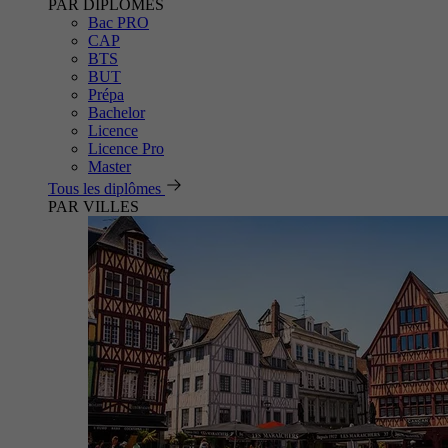
PAR DIPLÔMES
Bac PRO
CAP
BTS
BUT
Prépa
Bachelor
Licence
Licence Pro
Master
Tous les diplômes
PAR VILLES