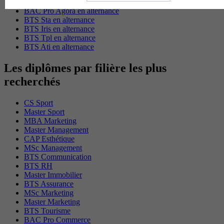
BTS Domotique en alternance
BAC Pro Agora en alternance
BTS Sta en alternance
BTS Iris en alternance
BTS Tpl en alternance
BTS Ati en alternance
Les diplômes par filière les plus
recherchés
CS Sport
Master Sport
MBA Marketing
Master Management
CAP Esthétique
MSc Management
BTS Communication
BTS RH
Master Immobilier
BTS Assurance
MSc Marketing
Master Marketing
BTS Tourisme
BAC Pro Commerce