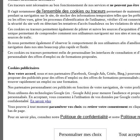
Master Informatique à Paris
Ces traceurs sont nécessaires au bon fonctionnement de nos services et
ne peuvent pas être 
BTS Communication à Bordeaux
de l'ensemble des cookies ou traceurs
Il s'agit notamment
permettant de maintenir 
pendant sa navigation sur le site, de stocker des informations temporaires telles que les préf
Master Psychologie à Angers
ou les offres vues, gérer les processus d'identification de l'utilisateur, vérifier s'il est conn
BTS Communication à Lyon
la sécurité du site web en détectant les tentatives d'accès frauduleux ou les violations de sécu
BTS Ndrc à Lyon
Ces cookies ou traceurs permettent également de piloter et suivre les sources d'acquisition d'
unique permettant de comprendre comment nos utilisateurs naviguent sur nos sites et nos ap
sources de trafic.
Les intitulés de diplôme par alternance
Ils nous permettent également d’observer le comportement de nos utilisateurs afin d'amélior
navigation dans nos sites beaucoup plus rapide et fluide.
les plus recherchés
Ces cookies ou traceurs permettent enfin de personnaliser les interfaces de consultation et d
personnalisée des offres d'emploi ou de formations proposées.
BTS Esf en alternance
BTS Dietetique en alternance
Cookies publicitaires
BTS Mco en alternance
Avec votre accord
, nous et nos partenaires (Facebook, Google Ads, Critéo, Bing,) pouvons 
proposer des publicités pour des offres d’emploi ou des offres de formations personnalisés
BTS Pi en alternance
trouver rapidement un emploi ou une formation.
BTS Sp3s en alternance
Nos partenaires personnalisent ces publicités en fonction de votre navigation, de votre profil
Master CCA en alternance
Nous utilisons des technologies Google (ex : Google Ads) pour mesurer l'audience et propos
BTS Ndrc en alternance
personnalisés. En acceptant, vous consentez à l'utilisation de vos données par Google conf
confidentialité.
En savoir plus
BTS Sam en alternance
Vous pouvez à tout moment
paramétrer vos choix
ou
retirer votre consentement
en cliqu
Cap Fleuriste en alternance
bas de page.
BTS Sio en alternance
Politique de confidentialité
Politique 
Pour en savoir plus, consultez notre
et notre
MSc Marketing Digital en alternance
BTS Gpme en alternance
Cap Electricien en alternance
Personnaliser mes choix
Tout accept
BTS Gpn en alternance