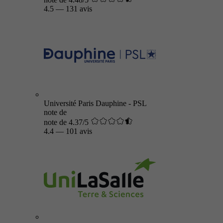
4.5
—
131 avis
Université Paris Dauphine - PSL
note de
note de 4.37/5
4.4
—
101 avis