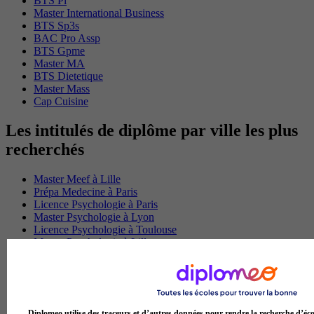
BTS Pi
Master International Business
BTS Sp3s
BAC Pro Assp
BTS Gpme
Master MA
BTS Dietetique
Master Mass
Cap Cuisine
Les intitulés de diplôme par ville les plus
recherchés
Master Meef à Lille
Prépa Medecine à Paris
Licence Psychologie à Paris
Master Psychologie à Lyon
Licence Psychologie à Toulouse
Master Psychologie à Lille
Master Psychologie à Montpellier
Master Psychologie à Paris
Master Meef à Lyon
Master Meef à Paris
BTS Tourisme à Bordeaux
Diplomeo utilise des traceurs et d’autres données pour rendre la recherche d’éco