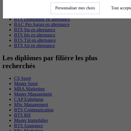
BTS Gpme en alternance
Personnaliser mes choix
Tout accept
Cap Electricien en alternance
BTS Gpn en alternance
BTS Domotique en alternance
BAC Pro Agora en alternance
BTS Sta en alternance
BTS Iris en alternance
BTS Tpl en alternance
BTS Ati en alternance
Les diplômes par filière les plus
recherchés
CS Sport
Master Sport
MBA Marketing
Master Management
CAP Esthétique
MSc Management
BTS Communication
BTS RH
Master Immobilier
BTS Assurance
MSc Marketing