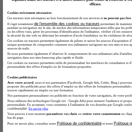
BTS Tourisme à Lyon
efficace.
BTS Tourisme à Paris
BTS Tourisme à Toulouse
Cookies strictement nécessaires
Licence Psychologie à Lille
Ces traceurs sont nécessaires au bon fonctionnement de nos services et
ne peuvent pas être 
Master Informatique à Paris
de l'ensemble des cookies ou traceurs
Il s'agit notamment
permettant de maintenir 
BTS Communication à Bordeaux
pendant sa navigation sur le site, de stocker des informations temporaires telles que les préf
ou les offres vues, gérer les processus d'identification de l'utilisateur, vérifier s'il est conn
Master Psychologie à Angers
la sécurité du site web en détectant les tentatives d'accès frauduleux ou les violations de sécu
BTS Communication à Lyon
Ces cookies ou traceurs permettent également de piloter et suivre les sources d'acquisition d'
BTS Ndrc à Lyon
unique permettant de comprendre comment nos utilisateurs naviguent sur nos sites et nos ap
sources de trafic.
Ils nous permettent également d’observer le comportement de nos utilisateurs afin d'amélior
Les intitulés de diplôme par alternance
navigation dans nos sites beaucoup plus rapide et fluide.
les plus recherchés
Ces cookies ou traceurs permettent enfin de personnaliser les interfaces de consultation et d
personnalisée des offres d'emploi ou de formations proposées.
BTS Esf en alternance
Cookies publicitaires
BTS Dietetique en alternance
Avec votre accord
, nous et nos partenaires (Facebook, Google Ads, Critéo, Bing,) pouvons 
proposer des publicités pour des offres d’emploi ou des offres de formations personnalisés
BTS Mco en alternance
trouver rapidement un emploi ou une formation.
BTS Pi en alternance
Nos partenaires personnalisent ces publicités en fonction de votre navigation, de votre profil
BTS Sp3s en alternance
Nous utilisons des technologies Google (ex : Google Ads) pour mesurer l'audience et propos
Master CCA en alternance
personnalisés. En acceptant, vous consentez à l'utilisation de vos données par Google conf
BTS Ndrc en alternance
confidentialité.
En savoir plus
BTS Sam en alternance
Vous pouvez à tout moment
paramétrer vos choix
ou
retirer votre consentement
en cliqu
bas de page.
Cap Fleuriste en alternance
Politique de confidentialité
Politique 
Pour en savoir plus, consultez notre
et notre
BTS Sio en alternance
MSc Marketing Digital en alternance