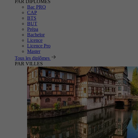
PAR DIPLÔMES
Bac PRO
CAP
BTS
BUT
Prépa
Bachelor
Licence
Licence Pro
Master
Tous les diplômes
PAR VILLES