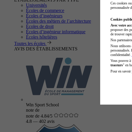
Ces cookies ou 
Universités
personnalisée d
Écoles de commerce
Écoles d’ingénieurs
Cookies public
Écoles des métiers de l’architecture
Avec votre ac
Écoles de droit
proposer des pu
Écoles d’ingénieur informatique
de trouver rapi
Écoles hôtelières
Nos partenaires 
Toutes les écoles
Nous utilisons 
AVIS DES ÉTABLISSEMENTS
personnalisés. 
confidentialité.
Vous pouvez à
traceurs
" en b
Pour en savoir 
Win Sport School
note de
note de 4.84/5
4.8
—
402 avis