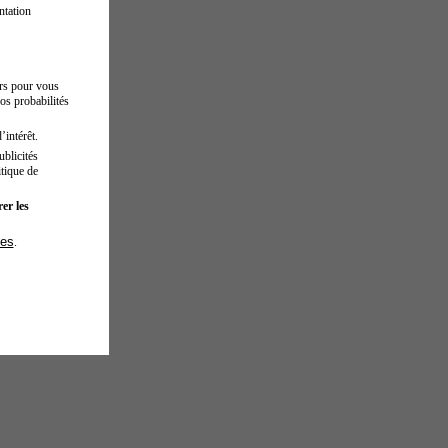
ntation
urs pour vous
os probabilités
’intérêt.
blicités
tique de
er les
ies
.