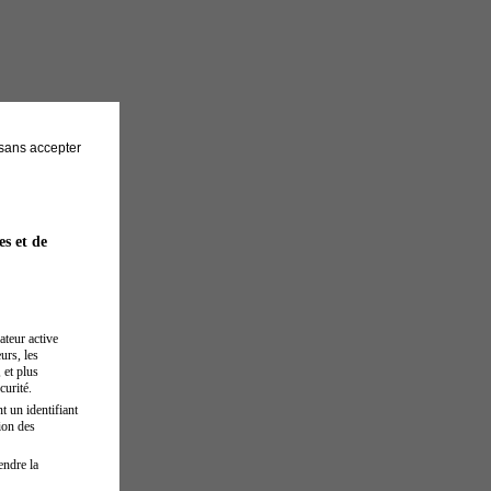
sans accepter
es et de
ateur active
urs, les
 et plus
curité.
t un identifiant
ion des
endre la