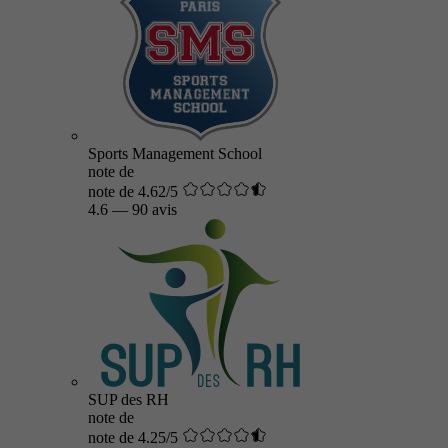
Sports Management School
note de
note de 4.62/5
4.6
—
90 avis
SUP des RH
note de
note de 4.25/5