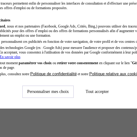
traceurs permettent enfin de personnaliser les interfaces de consultation et d'effectuer une prése
es offres d'emploi ou de formations proposées.
itaires
cord
, nous et nos partenaires (Facebook, Google Ads, Critéo, Bing,) pouvons utiliser des trace
blicités pour des offres d’emploi ou des offres de formations personnalisés afin d’augmenter v
dement un emploi ou une formation.
personnalisent ces publicités en fonction de votre navigation, de votre profil et de vos centres d
des technologies Google (ex : Google Ads) pour mesurer l'audience et proposer des contenus/pu
En acceptant, vous consentez à l'utilisation de vos données par Google conformément à leur poli
En savoir plus
 tout moment
paramétrer vos choix
ou
retirer votre consentement
en cliquant sur le lien "
Gér
as de page.
Politique de confidentialité
Politique relative aux cook
plus, consultez notre
et notre
Personnaliser mes choix
Tout accepter