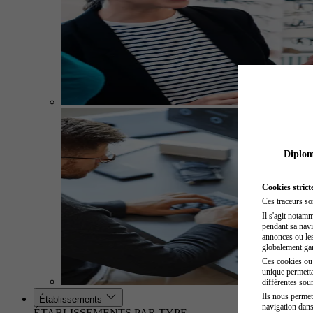
Diplome
Cookies strict
Ces traceurs so
Il s'agit notam
pendant sa navig
annonces ou les 
globalement gara
Ces cookies ou t
unique permetta
différentes sour
Ils nous permet
Établissements
navigation dans
ÉTABLISSEMENTS PAR TYPE