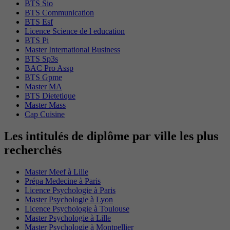
BTS Sio
BTS Communication
BTS Esf
Licence Science de l education
BTS Pi
Master International Business
BTS Sp3s
BAC Pro Assp
BTS Gpme
Master MA
BTS Dietetique
Master Mass
Cap Cuisine
Les intitulés de diplôme par ville les plus
recherchés
Master Meef à Lille
Prépa Medecine à Paris
Licence Psychologie à Paris
Master Psychologie à Lyon
Licence Psychologie à Toulouse
Master Psychologie à Lille
Master Psychologie à Montpellier