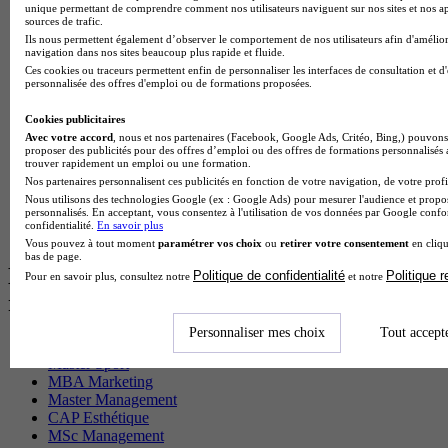
unique permettant de comprendre comment nos utilisateurs naviguent sur nos sites et nos ap
BTS Sam en alternance
sources de trafic.
Cap Fleuriste en alternance
Ils nous permettent également d’observer le comportement de nos utilisateurs afin d'amélior
BTS Sio en alternance
navigation dans nos sites beaucoup plus rapide et fluide.
MSc Marketing Digital en alternance
Ces cookies ou traceurs permettent enfin de personnaliser les interfaces de consultation et d
personnalisée des offres d'emploi ou de formations proposées.
BTS Gpme en alternance
Cap Electricien en alternance
Cookies publicitaires
BTS Gpn en alternance
Avec votre accord
, nous et nos partenaires (Facebook, Google Ads, Critéo, Bing,) pouvons 
BTS Domotique en alternance
proposer des publicités pour des offres d’emploi ou des offres de formations personnalisés
BAC Pro Agora en alternance
trouver rapidement un emploi ou une formation.
BTS Sta en alternance
Nos partenaires personnalisent ces publicités en fonction de votre navigation, de votre profil
BTS Iris en alternance
Nous utilisons des technologies Google (ex : Google Ads) pour mesurer l'audience et propos
personnalisés. En acceptant, vous consentez à l'utilisation de vos données par Google conf
BTS Tpl en alternance
confidentialité.
En savoir plus
BTS Ati en alternance
Vous pouvez à tout moment
paramétrer vos choix
ou
retirer votre consentement
en cliqu
bas de page.
Les diplômes par filière les plus
Politique de confidentialité
Politique 
Pour en savoir plus, consultez notre
et notre
recherchés
Personnaliser mes choix
Tout accept
CS Sport
Master Sport
MBA Marketing
Master Management
CAP Esthétique
MSc Management