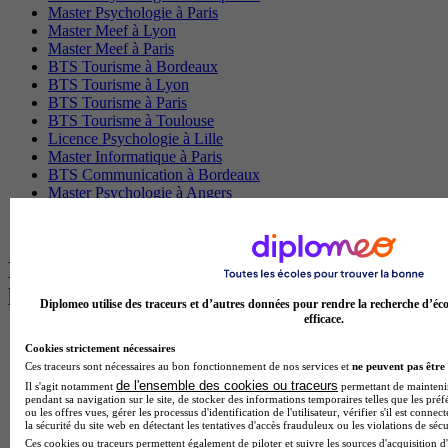
Master Psychologie à Paris
Master Meef à Lyon
Master Meef à Paris
BTS Tourisme à Bordeaux
BTS Tourisme à Lyon
BTS Tourisme à Paris
BTS Tourisme à Toulouse
Licence Psychologie à Lille
Master Informatique à Paris
BTS Communication à Bordeaux
Master Psychologie à Angers
BTS Communication à Lyon
BTS Ndrc à Lyon
Les intitulés de diplôme par alternance
les plus recherchés
Diplomeo utilise des traceurs et d’autres données pour rendre la recherche d’éco
efficace.
BTS Esf en alternance
Cookies strictement nécessaires
BTS Dietetique en alternance
Ces traceurs sont nécessaires au bon fonctionnement de nos services et
ne peuvent pas être 
BTS Mco en alternance
de l'ensemble des cookies ou traceurs
Il s'agit notamment
permettant de maintenir 
BTS Pi en alternance
pendant sa navigation sur le site, de stocker des informations temporaires telles que les préf
BTS Sp3s en alternance
ou les offres vues, gérer les processus d'identification de l'utilisateur, vérifier s'il est conn
la sécurité du site web en détectant les tentatives d'accès frauduleux ou les violations de sécu
Master CCA en alternance
Ces cookies ou traceurs permettent également de piloter et suivre les sources d'acquisition d'
BTS Ndrc en alternance