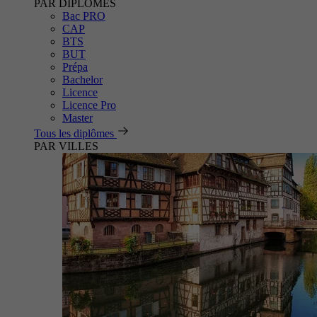
PAR DIPLÔMES
Bac PRO
CAP
BTS
BUT
Prépa
Bachelor
Licence
Licence Pro
Master
Tous les diplômes
PAR VILLES