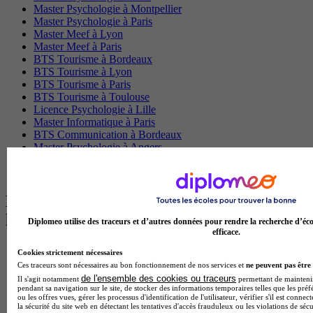
Master Psychologie à Montpellier
Master Psychologie à Paris
Master Meef à Lyon
Master Meef à Paris
BTS Tourisme à Bordeaux
BTS Tourisme à Lyon
BTS Tourisme à Paris
BTS Tourisme à Toulouse
Licence Psychologie à Lille
Master Informatique à Paris
BTS Communication à Bordeaux
Master Psychologie à Angers
BTS Communication à Lyon
BTS Ndrc à Lyon
Les intitulés de diplôme par alternance
les plus recherchés
Diplomeo utilise des traceurs et d’autres données pour rendre la recherche d’éco
efficace.
BTS Esf en alternance
Cookies strictement nécessaires
BTS Dietetique en alternance
Ces traceurs sont nécessaires au bon fonctionnement de nos services et
ne peuvent pas être 
BTS Mco en alternance
de l'ensemble des cookies ou traceurs
Il s'agit notamment
permettant de maintenir 
BTS Pi en alternance
pendant sa navigation sur le site, de stocker des informations temporaires telles que les préf
ou les offres vues, gérer les processus d'identification de l'utilisateur, vérifier s'il est conn
BTS Sp3s en alternance
la sécurité du site web en détectant les tentatives d'accès frauduleux ou les violations de sécu
Master CCA en alternance