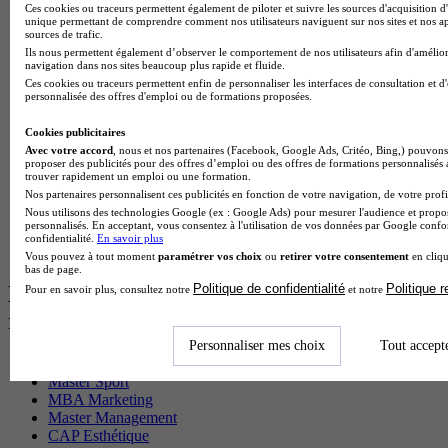
Ces cookies ou traceurs permettent également de piloter et suivre les sources d'acquisition d'
BTS Ndrc en alternance
unique permettant de comprendre comment nos utilisateurs naviguent sur nos sites et nos ap
BTS Sam en alternance
sources de trafic.
Cap Fleuriste en alternance
Ils nous permettent également d’observer le comportement de nos utilisateurs afin d'amélior
navigation dans nos sites beaucoup plus rapide et fluide.
BTS Sio en alternance
Ces cookies ou traceurs permettent enfin de personnaliser les interfaces de consultation et d
MSc Marketing Digital en alternance
personnalisée des offres d'emploi ou de formations proposées.
BTS Gpme en alternance
Cap Electricien en alternance
Cookies publicitaires
BTS Gpn en alternance
Avec votre accord
, nous et nos partenaires (Facebook, Google Ads, Critéo, Bing,) pouvons 
BTS Domotique en alternance
proposer des publicités pour des offres d’emploi ou des offres de formations personnalisés
trouver rapidement un emploi ou une formation.
BAC Pro Agora en alternance
Nos partenaires personnalisent ces publicités en fonction de votre navigation, de votre profil
BTS Sta en alternance
Nous utilisons des technologies Google (ex : Google Ads) pour mesurer l'audience et propos
BTS Iris en alternance
personnalisés. En acceptant, vous consentez à l'utilisation de vos données par Google conf
BTS Tpl en alternance
confidentialité.
En savoir plus
BTS Ati en alternance
Vous pouvez à tout moment
paramétrer vos choix
ou
retirer votre consentement
en cliqu
bas de page.
Politique de confidentialité
Politique 
Les diplômes par filière les plus
Pour en savoir plus, consultez notre
et notre
recherchés
Personnaliser mes choix
Tout accept
CS Sport
Master Sport
MBA Marketing
Master Management
CAP Esthétique