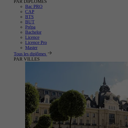
PAR DIPLÔMES
Bac PRO
CAP
BTS
BUT
Prépa
Bachelor
Licence
Licence Pro
Master
Tous les diplômes
PAR VILLES