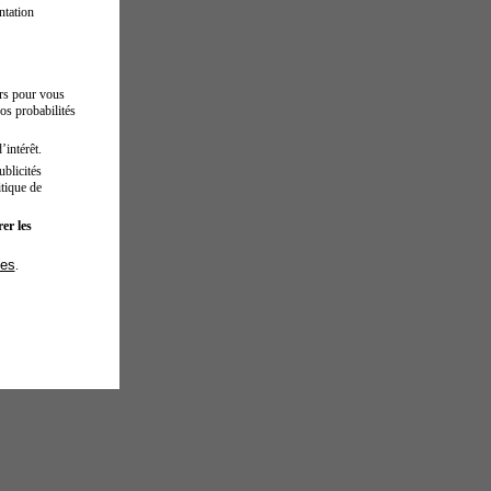
ntation
urs pour vous
os probabilités
’intérêt.
blicités
tique de
er les
ies
.