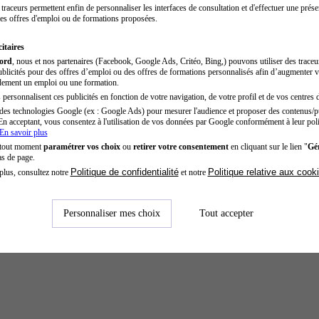
traceurs permettent enfin de personnaliser les interfaces de consultation et d'effectuer une prése
es offres d'emploi ou de formations proposées.
itaires
cord
, nous et nos partenaires (Facebook, Google Ads, Critéo, Bing,) pouvons utiliser des trace
blicités pour des offres d’emploi ou des offres de formations personnalisés afin d’augmenter v
dement un emploi ou une formation.
personnalisent ces publicités en fonction de votre navigation, de votre profil et de vos centres d
des technologies Google (ex : Google Ads) pour mesurer l'audience et proposer des contenus/pu
En acceptant, vous consentez à l'utilisation de vos données par Google conformément à leur poli
En savoir plus
 tout moment
paramétrer vos choix
ou
retirer votre consentement
en cliquant sur le lien "
Gér
as de page.
Politique de confidentialité
Politique relative aux cook
plus, consultez notre
et notre
Personnaliser mes choix
Tout accepter