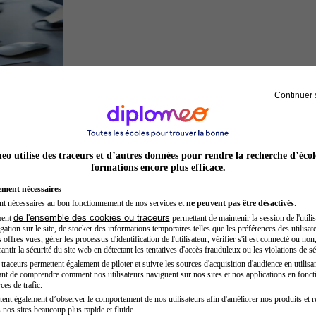
Continuer 
Développeur web
o utilise des traceurs et d’autres données pour rendre la recherche d’écol
formations encore plus efficace.
ement nécessaires
nt nécessaires au bon fonctionnement de nos services et
ne peuvent pas être désactivés
.
de l'ensemble des cookies ou traceurs
ment
permettant de maintenir la session de l'utilis
ation sur le site, de stocker des informations temporaires telles que les préférences des utilisate
offres vues, gérer les processus d'identification de l'utilisateur, vérifier s'il est connecté ou non,
ntir la sécurité du site web en détectant les tentatives d'accès frauduleux ou les violations de sé
raceurs permettent également de piloter et suivre les sources d'acquisition d'audience en utilisan
nt de comprendre comment nos utilisateurs naviguent sur nos sites et nos applications en fonct
Sage-femme
ces de trafic.
tent également d’observer le comportement de nos utilisateurs afin d'améliorer nos produits et r
 nos sites beaucoup plus rapide et fluide.