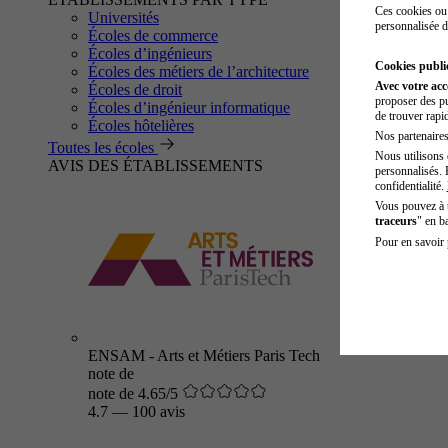
Ces cookies ou 
Universités
personnalisée d
Écoles de commerce
Écoles d’ingénieurs
Cookies public
Écoles des métiers de l’architecture
Avec votre ac
Écoles de droit
proposer des pu
Écoles d’ingénieur informatique
de trouver rapi
Écoles hôtelières
Nos partenaires 
Toutes les écoles
Nous utilisons 
AVIS DES ÉTABLISSEMENTS
personnalisés. 
confidentialité.
Vous pouvez à
traceurs
" en b
Pour en savoir 
ENSAM - Arts et Métiers Paris Tech
note de
note de 4.65/5
4.7
—
100 avis