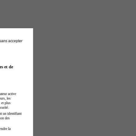
sans accepter
es et de
ateur active
urs, les
 et plus
curité.
t un identifiant
ion des
endre la