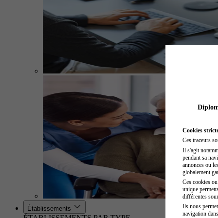
Diplome
Cookies strict
Ces traceurs so
Il s'agit notam
pendant sa navig
annonces ou les 
globalement gara
Ces cookies ou t
unique permetta
différentes sour
Ils nous permet
Établissements
navigation dans
ÉTABLISSEMENTS PAR TYPE