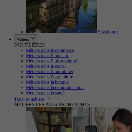
Strasbourg
Métiers
PAR FILIÈRES
Métiers dans le commerce
Métiers dans l’industrie
Métiers dans l’informatique
Métiers dans le social
Métiers dans l’immobilier
Métiers dans l’agriculture
Métiers dans la banque
Métiers dans la communication
Métiers dans la santé
Tous les métiers
MÉTIERS LES PLUS RECHERCHÉS