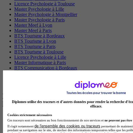
Licence Psychologie à Toulouse
Master Psychologie à Lille
Master Psychologie à Montpellier
Master Psychologie à Paris
Master Meef à Lyon
Master Meef à Paris
BTS Tourisme à Bordeaux
BTS Tourisme à Lyon
BTS Tourisme à Paris
BTS Tourisme à Toulouse
Licence Psychologie à Lille
Master Informatique à Paris
BTS Communication à Bordeaux
Master Psychologie à Angers
BTS Communication à Lyon
BTS Ndrc à Lyon
Les intitulés de diplôme par alternance
Diplomeo utilise des traceurs et d’autres données pour rendre la recherche d’éco
les plus recherchés
efficace.
Cookies strictement nécessaires
BTS Esf en alternance
Ces traceurs sont nécessaires au bon fonctionnement de nos services et
ne peuvent pas être 
BTS Dietetique en alternance
de l'ensemble des cookies ou traceurs
Il s'agit notamment
permettant de maintenir 
BTS Mco en alternance
pendant sa navigation sur le site, de stocker des informations temporaires telles que les préf
BTS Pi en alternance