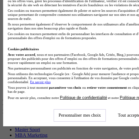
ou les offres vues, gérer les processus d'identification de l'utilisateur, vérifier s'il est conn
BTS Sp3s en alternance
la sécurité du site web en détectant les tentatives d'accès frauduleux ou les violations de sécu
Master CCA en alternance
Ces cookies ou traceurs permettent également de piloter et suivre les sources d'acquisition d'
unique permettant de comprendre comment nos utilisateurs naviguent sur nos sites et nos ap
BTS Ndrc en alternance
sources de trafic.
BTS Sam en alternance
Ils nous permettent également d’observer le comportement de nos utilisateurs afin d'amélior
Cap Fleuriste en alternance
navigation dans nos sites beaucoup plus rapide et fluide.
BTS Sio en alternance
Ces cookies ou traceurs permettent enfin de personnaliser les interfaces de consultation et d
personnalisée des offres d'emploi ou de formations proposées.
MSc Marketing Digital en alternance
BTS Gpme en alternance
Cookies publicitaires
Cap Electricien en alternance
Avec votre accord
, nous et nos partenaires (Facebook, Google Ads, Critéo, Bing,) pouvons 
BTS Gpn en alternance
proposer des publicités pour des offres d’emploi ou des offres de formations personnalisés
BTS Domotique en alternance
trouver rapidement un emploi ou une formation.
BAC Pro Agora en alternance
Nos partenaires personnalisent ces publicités en fonction de votre navigation, de votre profil
BTS Sta en alternance
Nous utilisons des technologies Google (ex : Google Ads) pour mesurer l'audience et propos
BTS Iris en alternance
personnalisés. En acceptant, vous consentez à l'utilisation de vos données par Google conf
confidentialité.
En savoir plus
BTS Tpl en alternance
Vous pouvez à tout moment
paramétrer vos choix
ou
retirer votre consentement
en cliqu
BTS Ati en alternance
bas de page.
Politique de confidentialité
Politique 
Pour en savoir plus, consultez notre
et notre
Les diplômes par filière les plus
recherchés
Personnaliser mes choix
Tout accept
CS Sport
Master Sport
MBA Marketing