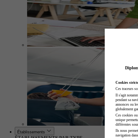
Diplome
Cookies strict
Ces traceurs so
Il s'agit notam
pendant sa navig
annonces ou les 
globalement gara
Ces cookies ou t
unique permetta
différentes sour
Ils nous permet
Établissements
navigation dans
ÉTABLISSEMENTS PAR TYPE