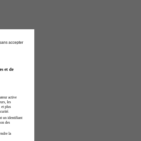
sans accepter
es et de
ateur active
urs, les
 et plus
curité.
t un identifiant
ion des
endre la