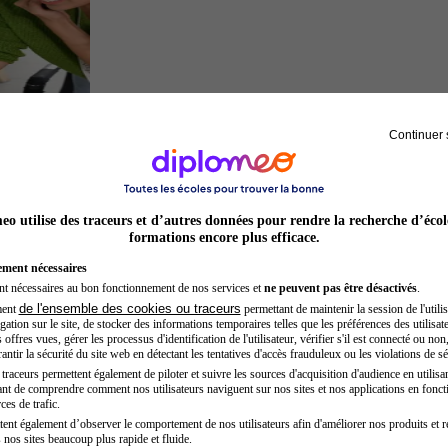
Continuer 
Entrepreneur
o utilise des traceurs et d’autres données pour rendre la recherche d’écol
formations encore plus efficace.
ement nécessaires
nt nécessaires au bon fonctionnement de nos services et
ne peuvent pas être désactivés
.
de l'ensemble des cookies ou traceurs
ment
permettant de maintenir la session de l'utilis
ation sur le site, de stocker des informations temporaires telles que les préférences des utilisate
offres vues, gérer les processus d'identification de l'utilisateur, vérifier s'il est connecté ou non,
ntir la sécurité du site web en détectant les tentatives d'accès frauduleux ou les violations de sé
raceurs permettent également de piloter et suivre les sources d'acquisition d'audience en utilisan
nt de comprendre comment nos utilisateurs naviguent sur nos sites et nos applications en fonct
Hôtesse de l'air steward
ces de trafic.
tent également d’observer le comportement de nos utilisateurs afin d'améliorer nos produits et r
 nos sites beaucoup plus rapide et fluide.