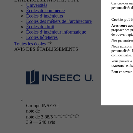
Ces cookies ou 
Universités
personnalisée d
Écoles de commerce
Écoles d’ingénieurs
Cookies public
Écoles des métiers de l’architecture
Avec votre ac
Écoles de droit
proposer des pu
Écoles d’ingénieur informatique
de trouver rapi
Écoles hôtelières
Nos partenaires 
Toutes les écoles
Nous utilisons 
AVIS DES ÉTABLISSEMENTS
personnalisés. 
confidentialité.
Vous pouvez à
traceurs
" en b
Pour en savoir 
Groupe INSEEC
note de
note de 3.88/5
3.9
—
240 avis