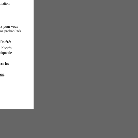
ntation
urs pour vous
os probabilités
’intérêt.
blicités
tique de
er les
ies
.