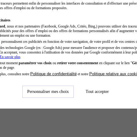
traceurs permettent enfin de personnaliser les interfaces de consultation et d'effectuer une prése
es offres d'emploi ou de formations proposées.
itaires
cord
, nous et nos partenaires (Facebook, Google Ads, Critéo, Bing,) pouvons utiliser des trace
blicités pour des offres d’emploi ou des offres de formations personnalisés afin d’augmenter v
dement un emploi ou une formation.
personnalisent ces publicités en fonction de votre navigation, de votre profil et de vos centres d
des technologies Google (ex : Google Ads) pour mesurer l'audience et proposer des contenus/pu
En acceptant, vous consentez à l'utilisation de vos données par Google conformément à leur poli
En savoir plus
 tout moment
paramétrer vos choix
ou
retirer votre consentement
en cliquant sur le lien "
Gér
as de page.
Politique de confidentialité
Politique relative aux cook
plus, consultez notre
et notre
Personnaliser mes choix
Tout accepter