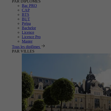
PAR DIPLÔMES
Bac PRO
CAP
BTS
BUT
Prépa
Bachelor
Licence
Licence Pro
Master
Tous les diplômes
PAR VILLES