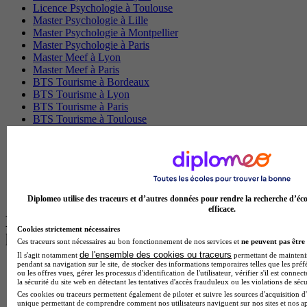
Licence Psychologie à Toulouse
Master Psychologie à Lille
Master Psychologie à Montpellier
Master Psychologie à Paris
Master Meef à Lyon
Master Meef à Paris
BTS Tourisme à Bordeaux
BTS Tourisme à Lyon
BTS Tourisme à Paris
BTS Tourisme à Toulouse
Licence Psychologie à Lille
Master Informatique à Paris
BTS Communication à Bordeaux
Master Psychologie à Angers
BTS Communication à Lyon
BTS Ndrc à Lyon
Diplomeo utilise des traceurs et d’autres données pour rendre la recherche d’éco
efficace.
Les intitulés de diplôme par alternance
Cookies strictement nécessaires
les plus recherchés
Ces traceurs sont nécessaires au bon fonctionnement de nos services et
ne peuvent pas être 
de l'ensemble des cookies ou traceurs
Il s'agit notamment
permettant de maintenir 
pendant sa navigation sur le site, de stocker des informations temporaires telles que les préf
BTS Esf en alternance
ou les offres vues, gérer les processus d'identification de l'utilisateur, vérifier s'il est conn
BTS Dietetique en alternance
la sécurité du site web en détectant les tentatives d'accès frauduleux ou les violations de sécu
BTS Mco en alternance
Ces cookies ou traceurs permettent également de piloter et suivre les sources d'acquisition d'
unique permettant de comprendre comment nos utilisateurs naviguent sur nos sites et nos ap
BTS Pi en alternance