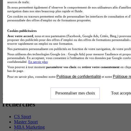
sources de trafic.
BTS Sp3s en alternance
Ils nous permettent également d’observer le comportement de nos utilisateurs afin d'amélior
Master CCA en alternance
navigation dans nos sites beaucoup plus rapide et fluide.
BTS Ndrc en alternance
Ces cookies ou traceurs permettent enfin de personnaliser les interfaces de consultation et d
BTS Sam en alternance
personnalisée des offres d'emploi ou de formations proposées.
Cap Fleuriste en alternance
BTS Sio en alternance
Cookies publicitaires
MSc Marketing Digital en alternance
Avec votre accord
, nous et nos partenaires (Facebook, Google Ads, Critéo, Bing,) pouvons 
proposer des publicités pour des offres d’emploi ou des offres de formations personnalisés
BTS Gpme en alternance
trouver rapidement un emploi ou une formation.
Cap Electricien en alternance
Nos partenaires personnalisent ces publicités en fonction de votre navigation, de votre profil
BTS Gpn en alternance
Nous utilisons des technologies Google (ex : Google Ads) pour mesurer l'audience et propos
BTS Domotique en alternance
personnalisés. En acceptant, vous consentez à l'utilisation de vos données par Google conf
confidentialité.
En savoir plus
BAC Pro Agora en alternance
Vous pouvez à tout moment
paramétrer vos choix
ou
retirer votre consentement
en cliqu
BTS Sta en alternance
bas de page.
BTS Iris en alternance
Politique de confidentialité
Politique 
Pour en savoir plus, consultez notre
et notre
BTS Tpl en alternance
BTS Ati en alternance
Personnaliser mes choix
Tout accept
Les diplômes par filière les plus
recherchés
CS Sport
Master Sport
MBA Marketing