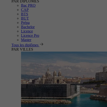
PAR DIPLÔMES
Bac PRO
CAP
BTS
BUT
Prépa
Bachelor
Licence
Licence Pro
Master
Tous les diplômes
PAR VILLES