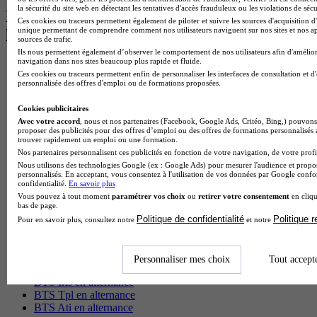
la sécurité du site web en détectant les tentatives d'accès frauduleux ou les violations de sécu
Les intitulés de diplôme par alternance
Ces cookies ou traceurs permettent également de piloter et suivre les sources d'acquisition d'
unique permettant de comprendre comment nos utilisateurs naviguent sur nos sites et nos ap
les plus recherchés
sources de trafic.
Ils nous permettent également d’observer le comportement de nos utilisateurs afin d'amélior
navigation dans nos sites beaucoup plus rapide et fluide.
BTS Esf en alternance
Ces cookies ou traceurs permettent enfin de personnaliser les interfaces de consultation et d
BTS Dietetique en alternance
personnalisée des offres d'emploi ou de formations proposées.
BTS Mco en alternance
BTS Pi en alternance
Cookies publicitaires
BTS Sp3s en alternance
Avec votre accord
, nous et nos partenaires (Facebook, Google Ads, Critéo, Bing,) pouvons 
Master CCA en alternance
proposer des publicités pour des offres d’emploi ou des offres de formations personnalisés
trouver rapidement un emploi ou une formation.
BTS Ndrc en alternance
Nos partenaires personnalisent ces publicités en fonction de votre navigation, de votre profil
BTS Sam en alternance
Nous utilisons des technologies Google (ex : Google Ads) pour mesurer l'audience et propos
Cap Fleuriste en alternance
personnalisés. En acceptant, vous consentez à l'utilisation de vos données par Google conf
BTS Sio en alternance
confidentialité.
En savoir plus
MSc Marketing Digital en alternance
Vous pouvez à tout moment
paramétrer vos choix
ou
retirer votre consentement
en cliqu
BTS Gpme en alternance
bas de page.
Cap Electricien en alternance
Politique de confidentialité
Politique 
Pour en savoir plus, consultez notre
et notre
BTS Gpn en alternance
BTS Domotique en alternance
BAC Pro Agora en alternance
Personnaliser mes choix
Tout accept
BTS Sta en alternance
BTS Iris en alternance
BTS Tpl en alternance
BTS Ati en alternance