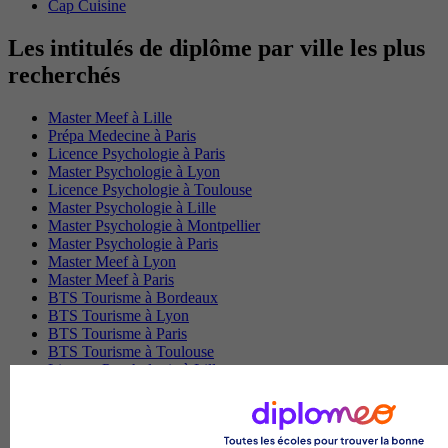
Cap Cuisine
Les intitulés de diplôme par ville les plus
recherchés
Master Meef à Lille
Prépa Medecine à Paris
Licence Psychologie à Paris
Master Psychologie à Lyon
Licence Psychologie à Toulouse
Master Psychologie à Lille
Master Psychologie à Montpellier
Master Psychologie à Paris
Master Meef à Lyon
Master Meef à Paris
BTS Tourisme à Bordeaux
BTS Tourisme à Lyon
BTS Tourisme à Paris
BTS Tourisme à Toulouse
Licence Psychologie à Lille
Master Informatique à Paris
BTS Communication à Bordeaux
Master Psychologie à Angers
BTS Communication à Lyon