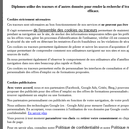
BTS Ndrc à Lyon
Diplomeo utilise des traceurs et d’autres données pour rendre la recherche d’éco
efficace.
Les intitulés de diplôme par alternance
Cookies strictement nécessaires
les plus recherchés
Ces traceurs sont nécessaires au bon fonctionnement de nos services et
ne peuvent pas être 
de l'ensemble des cookies ou traceurs
Il s'agit notamment
permettant de maintenir 
pendant sa navigation sur le site, de stocker des informations temporaires telles que les préf
BTS Esf en alternance
ou les offres vues, gérer les processus d'identification de l'utilisateur, vérifier s'il est conn
BTS Dietetique en alternance
la sécurité du site web en détectant les tentatives d'accès frauduleux ou les violations de sécu
BTS Mco en alternance
Ces cookies ou traceurs permettent également de piloter et suivre les sources d'acquisition d'
BTS Pi en alternance
unique permettant de comprendre comment nos utilisateurs naviguent sur nos sites et nos ap
sources de trafic.
BTS Sp3s en alternance
Ils nous permettent également d’observer le comportement de nos utilisateurs afin d'amélior
Master CCA en alternance
navigation dans nos sites beaucoup plus rapide et fluide.
BTS Ndrc en alternance
Ces cookies ou traceurs permettent enfin de personnaliser les interfaces de consultation et d
BTS Sam en alternance
personnalisée des offres d'emploi ou de formations proposées.
Cap Fleuriste en alternance
BTS Sio en alternance
Cookies publicitaires
MSc Marketing Digital en alternance
Avec votre accord
, nous et nos partenaires (Facebook, Google Ads, Critéo, Bing,) pouvons 
proposer des publicités pour des offres d’emploi ou des offres de formations personnalisés
BTS Gpme en alternance
trouver rapidement un emploi ou une formation.
Cap Electricien en alternance
Nos partenaires personnalisent ces publicités en fonction de votre navigation, de votre profil
BTS Gpn en alternance
Nous utilisons des technologies Google (ex : Google Ads) pour mesurer l'audience et propos
BTS Domotique en alternance
personnalisés. En acceptant, vous consentez à l'utilisation de vos données par Google conf
BAC Pro Agora en alternance
confidentialité.
En savoir plus
BTS Sta en alternance
Vous pouvez à tout moment
paramétrer vos choix
ou
retirer votre consentement
en cliqu
bas de page.
BTS Iris en alternance
Politique de confidentialité
Politique 
Pour en savoir plus, consultez notre
et notre
BTS Tpl en alternance