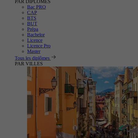
PAR DIPLÔMES
Bac PRO
CAP
BTS
BUT
Prépa
Bachelor
Licence
Licence Pro
Master
Tous les diplômes
PAR VILLES