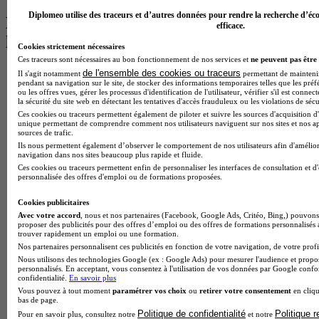
Diplomeo utilise des traceurs et d’autres données pour rendre la recherche d’éco
Les intitulés de diplôme par alternance
efficace.
les plus recherchés
Cookies strictement nécessaires
Ces traceurs sont nécessaires au bon fonctionnement de nos services et
ne peuvent pas être 
BTS Esf en alternance
de l'ensemble des cookies ou traceurs
Il s'agit notamment
permettant de maintenir 
pendant sa navigation sur le site, de stocker des informations temporaires telles que les préf
BTS Dietetique en alternance
ou les offres vues, gérer les processus d'identification de l'utilisateur, vérifier s'il est conn
BTS Mco en alternance
la sécurité du site web en détectant les tentatives d'accès frauduleux ou les violations de sécu
BTS Pi en alternance
Ces cookies ou traceurs permettent également de piloter et suivre les sources d'acquisition d'
BTS Sp3s en alternance
unique permettant de comprendre comment nos utilisateurs naviguent sur nos sites et nos ap
sources de trafic.
Master CCA en alternance
Ils nous permettent également d’observer le comportement de nos utilisateurs afin d'amélior
BTS Ndrc en alternance
navigation dans nos sites beaucoup plus rapide et fluide.
BTS Sam en alternance
Ces cookies ou traceurs permettent enfin de personnaliser les interfaces de consultation et d
Cap Fleuriste en alternance
personnalisée des offres d'emploi ou de formations proposées.
BTS Sio en alternance
MSc Marketing Digital en alternance
Cookies publicitaires
BTS Gpme en alternance
Avec votre accord
, nous et nos partenaires (Facebook, Google Ads, Critéo, Bing,) pouvons 
proposer des publicités pour des offres d’emploi ou des offres de formations personnalisés
Cap Electricien en alternance
trouver rapidement un emploi ou une formation.
BTS Gpn en alternance
Nos partenaires personnalisent ces publicités en fonction de votre navigation, de votre profil
BTS Domotique en alternance
Nous utilisons des technologies Google (ex : Google Ads) pour mesurer l'audience et propos
BAC Pro Agora en alternance
personnalisés. En acceptant, vous consentez à l'utilisation de vos données par Google conf
BTS Sta en alternance
confidentialité.
En savoir plus
BTS Iris en alternance
Vous pouvez à tout moment
paramétrer vos choix
ou
retirer votre consentement
en cliqu
bas de page.
BTS Tpl en alternance
Politique de confidentialité
Politique 
Pour en savoir plus, consultez notre
et notre
BTS Ati en alternance